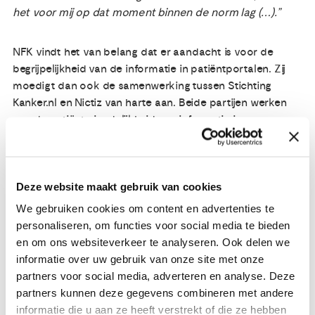
het voor mij op dat moment binnen de norm lag (…).”
NFK vindt het van belang dat er aandacht is voor de
begrijpelijkheid van de informatie in patiëntportalen. Zij
moedigt dan ook de samenwerking tussen Stichting
Kanker.nl en Nictiz van harte aan. Beide partijen werken
aan de patiëntvriendelijkheid van informatie in
patiëntportalen.
Delen van medische informatie en toestemming
Deze website maakt gebruik van cookies
In de peiling is ook uitgevraagd hoe kankerpatiënten
We gebruiken cookies om content en advertenties te
aankijken tegen het delen van hun medische informatie
personaliseren, om functies voor social media te bieden
tussen ziekenhuis en bij hergebruik voor
en om ons websiteverkeer te analyseren. Ook delen we
wetenschappelijk onderzoek. De peiling laat zien dat het
informatie over uw gebruik van onze site met onze
delen van medische informatie tussen ziekenhuizen op
partners voor social media, adverteren en analyse. Deze
de goede weg is. Van de mensen die in meerdere
partners kunnen deze gegevens combineren met andere
ziekenhuizen kwamen is 16% van de kankerpatiënten is
informatie die u aan ze heeft verstrekt of die ze hebben
nog (erg) ontevreden, en 65% is hierover (erg) tevreden.