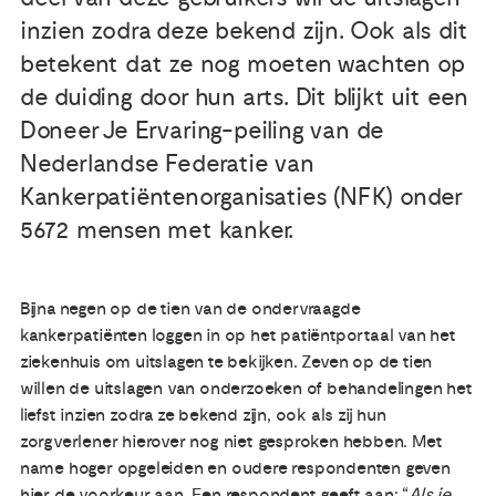
inzien zodra deze bekend zijn. Ook als dit
Publicaties
betekent dat ze nog moeten wachten op
de duiding door hun arts. Dit blijkt uit een
Ervaringsdeskundigheid
Doneer Je Ervaring-peiling van de
Nederlandse Federatie van
Over ons
Kankerpatiëntenorganisaties (NFK) onder
5672 mensen met kanker.
Contact
Bijna negen op de tien van de ondervraagde
kankerpatiënten loggen in op het patiëntportaal van het
ziekenhuis om uitslagen te bekijken. Zeven op de tien
willen de uitslagen van onderzoeken of behandelingen het
liefst inzien zodra ze bekend zijn, ook als zij hun
zorgverlener hierover nog niet gesproken hebben. Met
name hoger opgeleiden en oudere respondenten geven
hier de voorkeur aan. Een respondent geeft aan: “
A
ls je