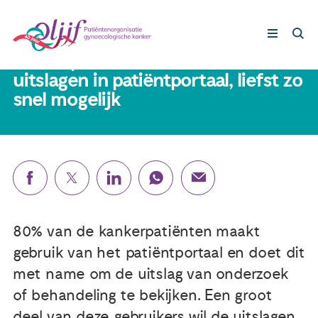
10 oktober 2023
Kankerpatiënten zien massaal
uitslagen in patiëntportaal, liefst zo
snel mogelijk
Gynaecologische kankers
Lotgenoten
Leven met/na kanker
Steun ons
80% van de kankerpatiënten maakt
gebruik van het patiëntportaal en doet dit
Nieuws
met name om de uitslag van onderzoek
of behandeling te bekijken. Een groot
Agenda
deel van deze gebruikers wil de uitslagen