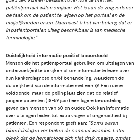
goed zelf kunnen beslissen over hoe ze met het
patiëntportaal willen omgaan. Het is aan de zorgverlener
de taak om de patiënt te wijzen op het portaal en de
mogelijkheden ervan. Daarnaast is het van belang dat er
in patiëntportalen uitleg beschikbaar is van medische
terminologie.”
Duidelijkheid informatie positief beoordeeld
Mensen die het patiëntportaal gebruiken om uitslagen van
onderzoek(en) te bekijken of om informatie te lezen over
hun kankerdiagnose en/of behandeling, waarderen de
duidelijkheid van de informatie met een 7,9. Een ruime
voldoende, maar de peiling laat zien dat de relatief
jongere patiënten (18-59 jaar) een lagere beoordeling
geven dan mensen van 60 en ouder. Ook kan informatie
over uitslagen leiden tot extra vragen of ongerustheid bij
patiënten. Een respondent geeft aan:
“Soms waren
bloeduitslagen ver buiten de normaal waardes. Later
bleek dat de hematoloog zich niet druk maakte, omdat