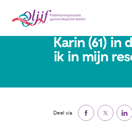
4 mei 2023
Karin (61) in 
ik in mijn res
Deel via