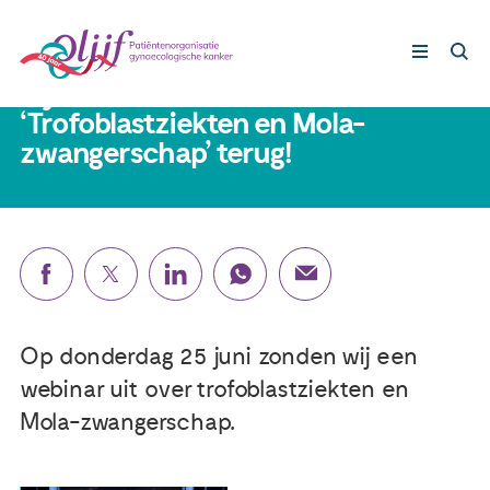
29 juni 2026
Kijk nu ons webinar over
‘Trofoblastziekten en Mola-
zwangerschap’ terug!
Gynaecologische kankers
Lotgenoten
Leven met/na kanker
Steun ons
Op donderdag 25 juni zonden wij een
webinar uit over trofoblastziekten en
Nieuws
Mola-zwangerschap.
Agenda