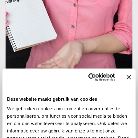
28 mei 2026
Olijf was bij SPACE4AYA congres op
13 mei jl.
Deze website maakt gebruik van cookies
We gebruiken cookies om content en advertenties te
personaliseren, om functies voor social media te bieden
Lees verder
en om ons websiteverkeer te analyseren. Ook delen we
informatie over uw gebruik van onze site met onze