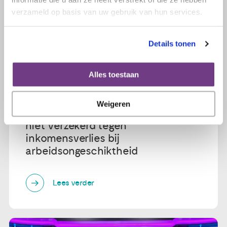
verzameld op basis van uw gebruik van hun services.
Details tonen
Alles toestaan
3 juni 2025
Weigeren
Meeste zzp’ers met of na kanker
niet verzekerd tegen
inkomensverlies bij
arbeidsongeschiktheid
Lees verder