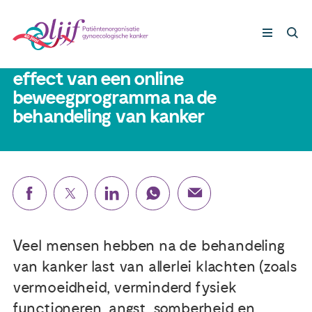
5 juni 2025
LION studie: onderzoek naar het
effect van een online
beweegprogramma na de
Gynaecologische kankers
behandeling van kanker
Lotgenoten
Leven met/na kanker
Steun ons
Veel mensen hebben na de behandeling
van kanker last van allerlei klachten (zoals
Nieuws
vermoeidheid, verminderd fysiek
Agenda
functioneren, angst, somberheid en