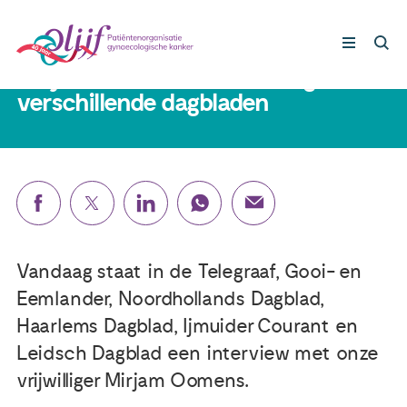
25 september 2025
Mirjam vertelt haar ervaring in
verschillende dagbladen
Gynaecologische kankers
Lotgenoten
Leven met/na kanker
Vandaag staat in de Telegraaf, Gooi- en
Steun ons
Eemlander, Noordhollands Dagblad,
Haarlems Dagblad, Ijmuider Courant en
Nieuws
Leidsch Dagblad een interview met onze
vrijwilliger Mirjam Oomens.
Agenda