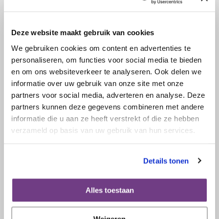
Deze website maakt gebruik van cookies
We gebruiken cookies om content en advertenties te
personaliseren, om functies voor social media te bieden
en om ons websiteverkeer te analyseren. Ook delen we
informatie over uw gebruik van onze site met onze
partners voor social media, adverteren en analyse. Deze
partners kunnen deze gegevens combineren met andere
informatie die u aan ze heeft verstrekt of die ze hebben
30 oktober 2023
verzameld op basis van uw gebruik van hun services.
Keuzekaart voor bestraling via de
vagina na de operatie voor
Details tonen
baarmoederkanker op thuisarts.nl
Alles toestaan
Lees verder
Weigeren