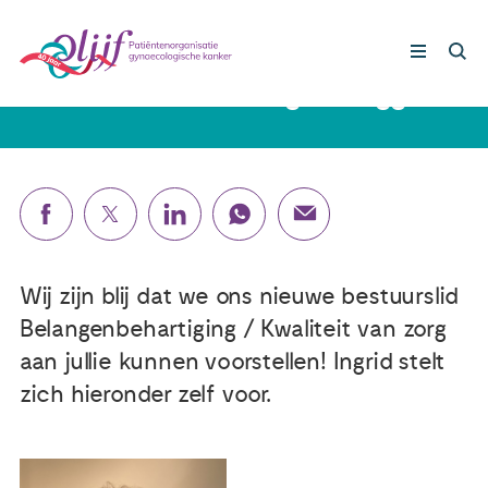
10 november 2023
Nieuw bestuurslid: Ingrid Hegger
Gynaecologische kankers
Lotgenoten
Leven met/na kanker
Wij zijn blij dat we ons nieuwe bestuurslid
Belangenbehartiging / Kwaliteit van zorg
Steun ons
aan jullie kunnen voorstellen! Ingrid stelt
zich hieronder zelf voor.
Nieuws
Agenda