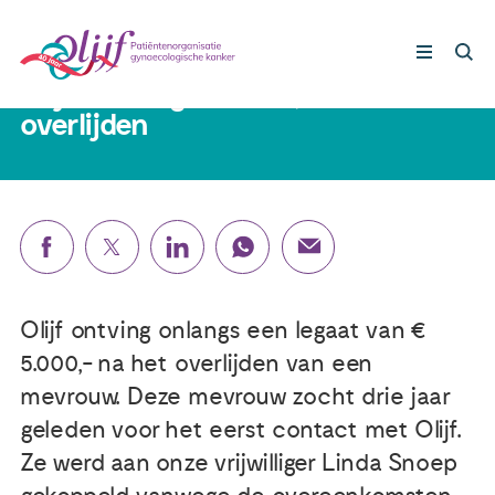
26 juni 2023
Olijf ontvangt € 5.000,- na
overlijden
Gynaecologische kankers
Lotgenoten
Leven met/na kanker
Olijf ontving onlangs een legaat van €
Steun ons
5.000,- na het overlijden van een
mevrouw. Deze mevrouw zocht drie jaar
Nieuws
geleden voor het eerst contact met Olijf.
Ze werd aan onze vrijwilliger Linda Snoep
Agenda