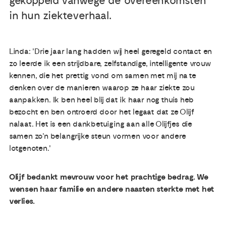
gekoppeld vanwege de overeenkomsten
in hun ziekteverhaal.
Publicaties
Linda: 'Drie jaar lang hadden wij heel geregeld contact en
Ervaringsdeskundigheid
zo leerde ik een strijdbare, zelfstandige, intelligente vrouw
kennen, die het prettig vond om samen met mij na te
Over ons
denken over de manieren waarop ze haar ziekte zou
aanpakken. Ik ben heel blij dat ik haar nog thuis heb
Contact
bezocht en ben ontroerd door het legaat dat ze Olijf
nalaat. Het is een dankbetuiging aan alle Olijfjes die
samen zo’n belangrijke steun vormen voor andere
lotgenoten.'
Olijf bedankt mevrouw voor het prachtige bedrag. We
wensen haar familie en andere naasten sterkte met het
verlies.