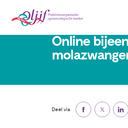
24 januari 2022
Online bijee
molazwange
Deel via