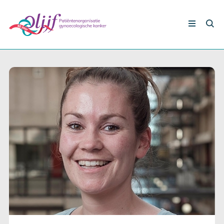
Nieuws
Gynaecologische kankers
Lotgenoten
Leven met/na kanker
Steun ons
Nieuws
Agenda