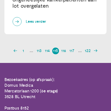
lot overgelaten
Lees verder
1
…
113
114
115
116
117
…
122
Bezoekadres (op afspraak):
Domus Medica
Mercatorlaan 1200 (6e etage)
3528 BL Utrecht
Postbus 8152