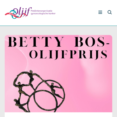
Nieuws
Gynaecologische kankers
Lotgenoten
Leven met/na kanker
Steun ons
Nieuws
Agenda