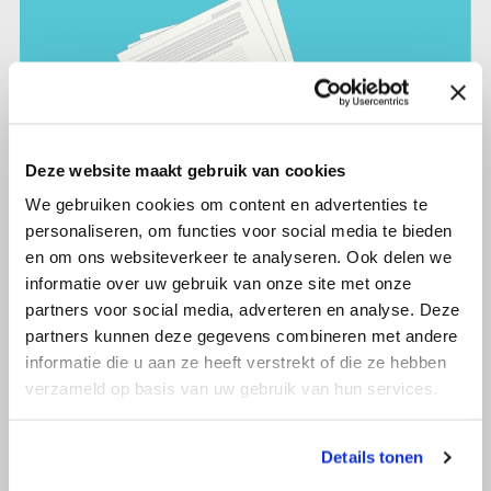
Deze website maakt gebruik van cookies
We gebruiken cookies om content en advertenties te
personaliseren, om functies voor social media te bieden
en om ons websiteverkeer te analyseren. Ook delen we
informatie over uw gebruik van onze site met onze
partners voor social media, adverteren en analyse. Deze
24 maart 2026
partners kunnen deze gegevens combineren met andere
Vragenlijst 'Ervaring met het praten
informatie die u aan ze heeft verstrekt of die ze hebben
over sport en beweging met je
verzameld op basis van uw gebruik van hun services.
zorgverleners.'
Details tonen
Lees verder