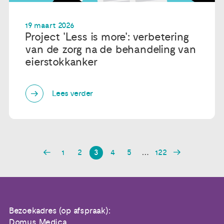
19 maart 2026
Project 'Less is more': verbetering
van de zorg na de behandeling van
eierstokkanker
Lees verder
1
2
3
4
5
…
122
Bezoekadres (op afspraak):
Domus Medica