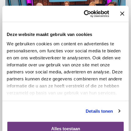
Deze website maakt gebruik van cookies
We gebruiken cookies om content en advertenties te
personaliseren, om functies voor social media te bieden
en om ons websiteverkeer te analyseren. Ook delen we
informatie over uw gebruik van onze site met onze
partners voor social media, adverteren en analyse. Deze
partners kunnen deze gegevens combineren met andere
17 maart 2026
informatie die u aan ze heeft verstrekt of die ze hebben
Kijk nu ons webinar over ‘Bestraling
verzameld op basis van uw gebruik van hun services.
bij gynaecologische kanker’ terug!
Details tonen
Lees verder
Alles toestaan