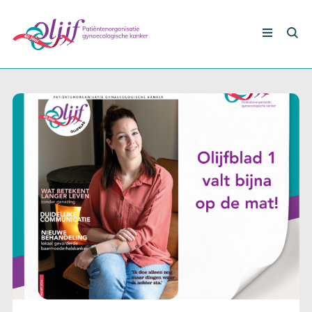
Nieuws
Gynaecologische kankers
Lotgenoten
Leven met/na kanker
Steun ons
Nieuws
Agenda