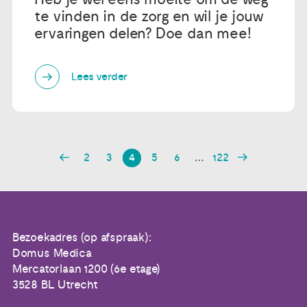
te vinden in de zorg en wil je jouw
ervaringen delen? Doe dan mee!
Lees verder
2
3
4
5
6
…
122
Bezoekadres (op afspraak):
Domus Medica
Mercatorlaan 1200 (6e etage)
3528 BL Utrecht