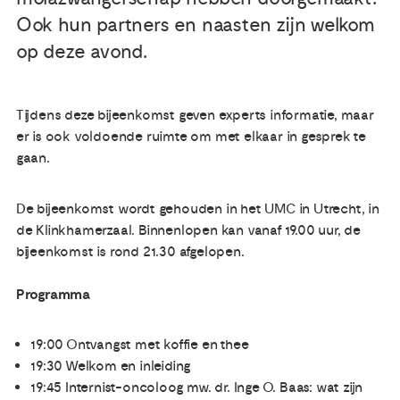
Ook hun partners en naasten zijn welkom
Publicaties
op deze avond.
Ervaringsdeskundigheid
Tijdens deze bijeenkomst geven experts informatie, maar
er is ook voldoende ruimte om met elkaar in gesprek te
Over ons
gaan.
Contact
De bijeenkomst wordt gehouden in het UMC in Utrecht, in
de Klinkhamerzaal. Binnenlopen kan vanaf 19.00 uur, de
bijeenkomst is rond 21.30 afgelopen.
Programma
19:00 Ontvangst met koffie en thee
19:30 Welkom en inleiding
19:45 Internist-oncoloog mw. dr. Inge O. Baas: wat zijn