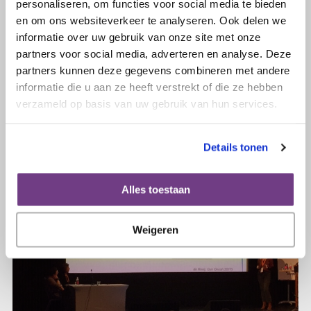
personaliseren, om functies voor social media te bieden
24 januari 2020
en om ons websiteverkeer te analyseren. Ook delen we
Zinnige Zorg-project
informatie over uw gebruik van onze site met onze
Baarmoederhalsafwijking CIN
partners voor social media, adverteren en analyse. Deze
partners kunnen deze gegevens combineren met andere
informatie die u aan ze heeft verstrekt of die ze hebben
Lees verder
verzameld op basis van uw gebruik van hun services.
Details tonen
Alles toestaan
Weigeren