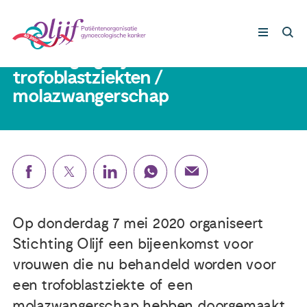
27 januari 2020
Uitnodiging bijeenkomst over
trofoblastziekten /
molazwangerschap
Gynaecologische kankers
Lotgenoten
Leven met/na kanker
Steun ons
Op donderdag 7 mei 2020 organiseert
Stichting Olijf een bijeenkomst voor
Nieuws
vrouwen die nu behandeld worden voor
een trofoblastziekte of een
Agenda
molazwangerschap hebben doorgemaakt.