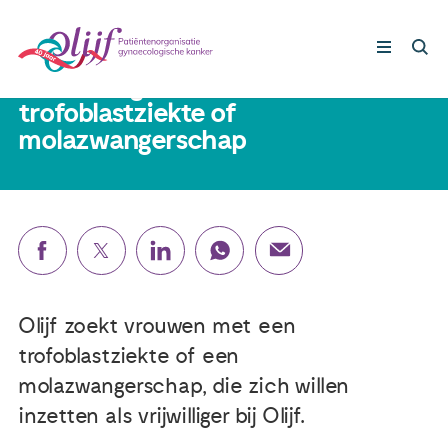
18 juni 2024
Vrouwen gezocht met
trofoblastziekte of
molazwangerschap
Gynaecologische kankers
Lotgenoten
Leven met/na kanker
Steun ons
Olijf zoekt vrouwen met een
trofoblastziekte of een
Nieuws
molazwangerschap, die zich willen
inzetten als vrijwilliger bij Olijf.
Agenda