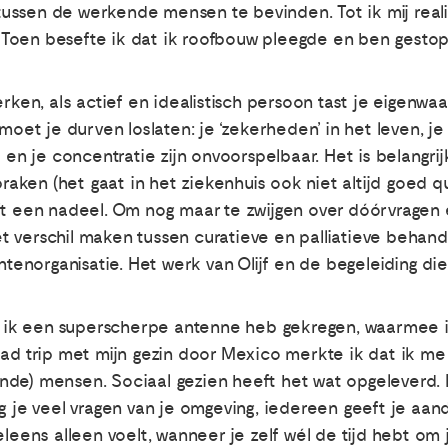
ussen de werkende mensen te bevinden. Tot ik mij rea
Toen besefte ik dat ik roofbouw pleegde en ben gestop
erken, als actief en idealistisch persoon tast je eigenw
 moet je durven loslaten: je ‘zekerheden’ in het leven, j
e en je concentratie zijn onvoorspelbaar. Het is belangri
spraken (het gaat in het ziekenhuis ook niet altijd goed 
ft een nadeel. Om nog maar te zwijgen over dóórvragen 
het verschil maken tussen curatieve en palliatieve behand
ntenorganisatie. Het werk van Olijf en de begeleiding die
dat ik een superscherpe antenne heb gekregen, waarmee 
oad trip met mijn gezin door Mexico merkte ik dat ik m
de) mensen. Sociaal gezien heeft het wat opgeleverd. H
jg je veel vragen van je omgeving, iedereen geeft je aan
eleens alleen voelt, wanneer je zelf wél de tijd hebt om