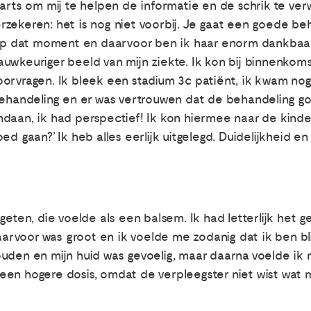
sarts om mij te helpen de informatie en de schrik te ve
verzekeren: het is nog niet voorbij. Je gaat een goede be
 op dat moment en daarvoor ben ik haar enorm dankbaar.
wkeuriger beeld van mijn ziekte. Ik kon bij binnenkomst
oorvragen. Ik bleek een stadium 3c patiënt, ik kwam no
 behandeling en er was vertrouwen dat de behandeling g
daan, ik had perspectief! Ik kon hiermee naar de kinde
d gaan?’ Ik heb alles eerlijk uitgelegd. Duidelijkheid en 
geten, die voelde als een balsem. Ik had letterlijk het
rvoor was groot en ik voelde me zodanig dat ik ben bl
uden en mijn huid was gevoelig, maar daarna voelde ik m
en hogere dosis, omdat de verpleegster niet wist wat mi