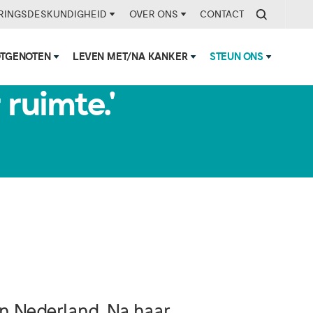
RINGSDESKUNDIGHEID
OVER ONS
CONTACT
OTGENOTEN
LEVEN MET/NA KANKER
STEUN ONS
s het
 ruimte.'
in Nederland. Na haar