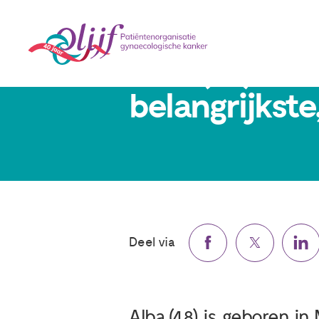
Alba (48): 'A
belangrijkste
Deel via
Alba (48) is geboren i