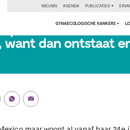
NIEUWS
AGENDA
PUBLICATIES
ERVA
GYNAECOLOGISCHE KANKERS
L
ccepteren en loslaten i
, want dan ontstaat er
n Mexico maar woont al vanaf haar 24e 