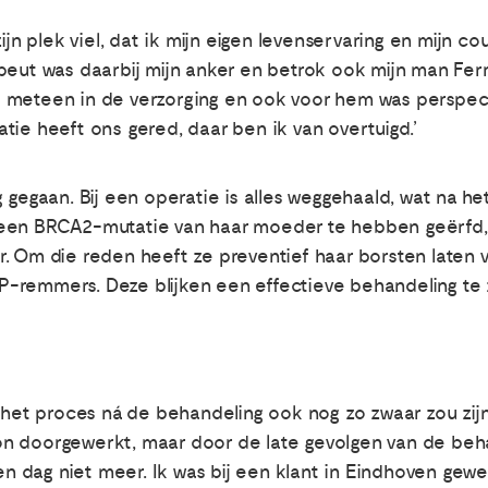
ijn plek viel, dat ik mijn eigen levenservaring en mijn co
peut was daarbij mijn anker en betrok ook mijn man Ferr
meteen in de verzorging en ook voor hem was perspecti
tie heeft ons gered, daar ben ik van overtuigd.’
 gegaan. Bij een operatie is alles weggehaald, wat na h
 een BRCA2-mutatie van haar moeder te hebben geërfd,
. Om die reden heeft ze preventief haar borsten laten 
-remmers. Deze blijken een effectieve behandeling te z
t het proces ná de behandeling ook nog zo zwaar zou zijn
n doorgewerkt, maar door de late gevolgen van de beha
 dag niet meer. Ik was bij een klant in Eindhoven gew