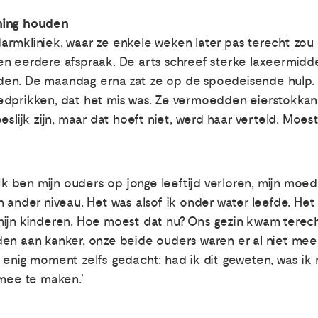
ning houden
rmkliniek, waar ze enkele weken later pas terecht zou 
n eerdere afspraak. De arts schreef sterke laxeermidde
den. De maandag erna zat ze op de spoedeisende hulp.
edprikken, dat het mis was. Ze vermoedden eierstokkank
eslijk zijn, maar dat hoeft niet, werd haar verteld. Moes
 Ik ben mijn ouders op jonge leeftijd verloren, mijn moe
n ander niveau. Het was alsof ik onder water leefde. Het
ijn kinderen. Hoe moest dat nu? Ons gezin kwam terecht 
en aan kanker, onze beide ouders waren er al niet mee
 enig moment zelfs gedacht: had ik dit geweten, was ik
 mee te maken.’