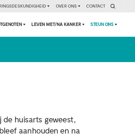
RINGSDESKUNDIGHEID
OVER ONS
CONTACT
OTGENOTEN
LEVEN MET/NA KANKER
STEUN ONS
ik was’
j de huisarts geweest,
n bleef aanhouden en na