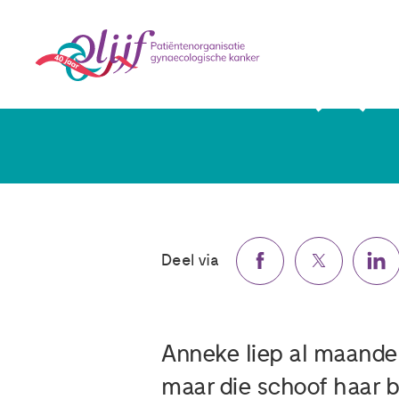
Anneke (57) ‘
Deel via
Anneke liep al maanden
maar die schoof haar b