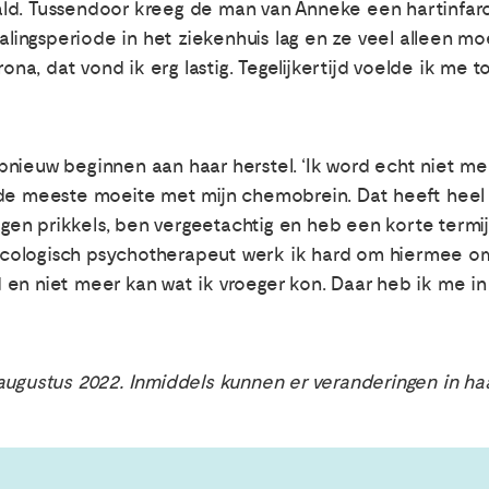
ld. Tussendoor kreeg de man van Anneke een hartinfarc
alingsperiode in het ziekenhuis lag en ze veel alleen moe
a, dat vond ik erg lastig. Tegelijkertijd voelde ik me 
nieuw beginnen aan haar herstel. ‘Ik word echt niet me
de meeste moeite met mijn chemobrein. Dat heeft heel v
 tegen prikkels, ben vergeetachtig en heb een korte ter
ologisch psychotherapeut werk ik hard om hiermee om 
en niet meer kan wat ik vroeger kon. Daar heb ik me i
augustus 2022. Inmiddels kunnen er veranderingen in ha