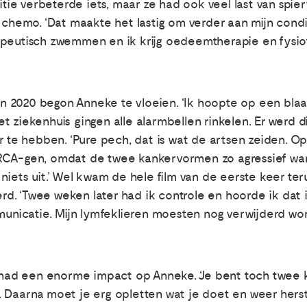
e verbeterde iets, maar ze had ook veel last van spierv
 chemo. ‘Dat maakte het lastig om verder aan mijn condi
apeutisch zwemmen en ik krijg oedeemtherapie en fysiot
e in 2020 begon Anneke te vloeien. ‘Ik hoopte op een bl
 het ziekenhuis gingen alle alarmbellen rinkelen. Er werd
e hebben. ‘Pure pech, dat is wat de artsen zeiden. Op
RCA-gen, omdat de twee kankervormen zo agressief ware
niets uit.’ Wel kwam de hele film van de eerste keer ter
d. ‘Twee weken later had ik controle en hoorde ik dat
icatie. Mijn lymfeklieren moesten nog verwijderd wor
t had een enorme impact op Anneke. ‘Je bent toch twee 
 Daarna moet je erg opletten wat je doet en weer herst