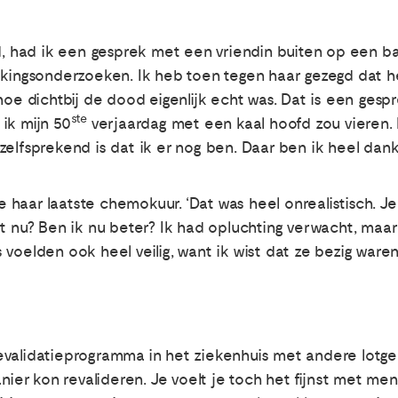
d, had ik een gesprek met een vriendin buiten op een ban
lkingsonderzoeken. Ik heb toen tegen haar gezegd dat h
hoe dichtbij de dood eigenlijk echt was. Dat is een gespr
ste
ik mijn 50
verjaardag met een kaal hoofd zou vieren. 
elfsprekend is dat ik er nog ben. Daar ben ik heel dank
aar laatste chemokuur. ‘Dat was heel onrealistisch. Je g
at nu? Ben ik nu beter? Ik had opluchting verwacht, ma
 voelden ook heel veilig, want ik wist dat ze bezig ware
evalidatieprogramma in het ziekenhuis met andere lotge
anier kon revalideren. Je voelt je toch het fijnst met m