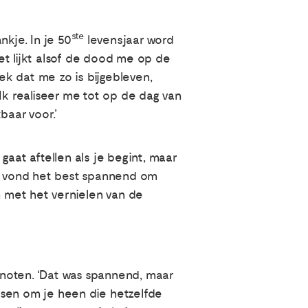
ste
kje. In je 50
levensjaar word
et lijkt alsof de dood me op de
ek dat me zo is bijgebleven,
Ik realiseer me tot op de dag van
baar voor.’
aat aftellen als je begint, maar
ar vond het best spannend om
n met het vernielen van de
noten. ‘Dat was spannend, maar
ensen om je heen die hetzelfde