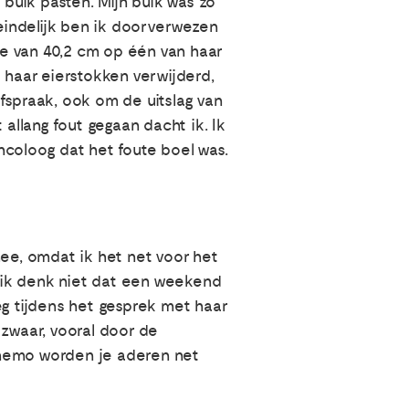
 buik pasten. Mijn buik was zo
teindelijk ben ik doorverwezen
ste van 40,2 cm op één van haar
 haar eierstokken verwijderd,
fspraak, ook om de uitslag van
llang fout gegaan dacht ik. Ik
ncoloog dat het foute boel was.
mee, omdat ik het net voor het
 ik denk niet dat een weekend
eg tijdens het gesprek met haar
 zwaar, vooral door de
chemo worden je aderen net