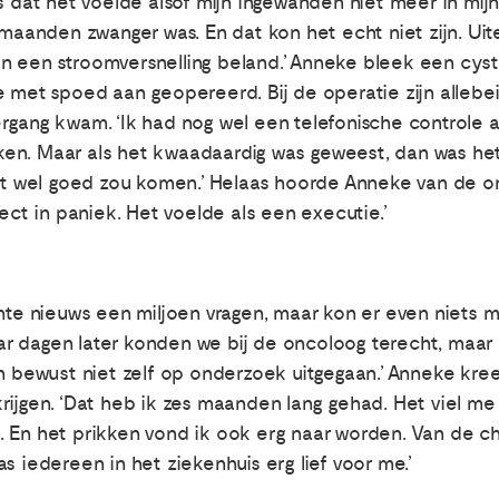
s dat het voelde alsof mijn ingewanden niet meer in mijn
 maanden zwanger was. En dat kon het echt niet zijn. Ui
s in een stroomversnelling beland.’ Anneke bleek een cy
e met spoed aan geopereerd. Bij de operatie zijn allebei
rgang kwam. ‘Ik had nog wel een telefonische controle a
n. Maar als het kwaadaardig was geweest, dan was het a
het wel goed zou komen.’ Helaas hoorde Anneke van de o
rect in paniek. Het voelde als een executie.’
chte nieuws een miljoen vragen, maar kon er even niets 
r dagen later konden we bij de oncoloog terecht, maar
en bewust niet zelf op onderzoek uitgegaan.’ Anneke kre
rijgen. ‘Dat heb ik zes maanden lang gehad. Het viel me
. En het prikken vond ik ook erg naar worden. Van de 
s iedereen in het ziekenhuis erg lief voor me.’