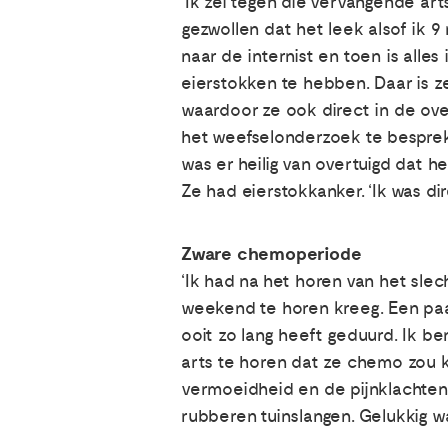
‘Ik zei tegen die vervangende art
gezwollen dat het leek alsof ik 9
naar de internist en toen is alle
eierstokken te hebben. Daar is z
waardoor ze ook direct in de ove
het weefselonderzoek te bespreke
was er heilig van overtuigd dat 
Ze had eierstokkanker. ‘Ik was di
Zware chemoperiode
‘Ik had na het horen van het sle
weekend te horen kreeg. Een paa
ooit zo lang heeft geduurd. Ik b
arts te horen dat ze chemo zou k
vermoeidheid en de pijnklachten
rubberen tuinslangen. Gelukkig wa