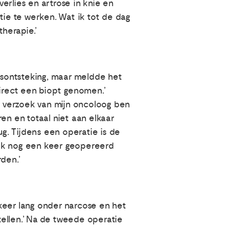
erlies en artrose in knie en
tie te werken. Wat ik tot de dag
herapie.’
aasontsteking, maar meldde het
 direct een biopt genomen.’
 verzoek van mijn oncoloog ben
n en totaal niet aan elkaar
ug. Tijdens een operatie is de
 ik nog een keer geopereerd
den.’
keer lang onder narcose en het
ellen.’ Na de tweede operatie