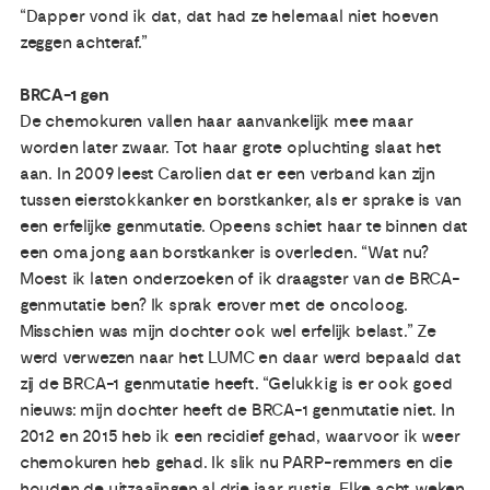
“Dapper vond ik dat, dat had ze helemaal niet hoeven
zeggen achteraf.”
BRCA-1 gen
De chemokuren vallen haar aanvankelijk mee maar
worden later zwaar. Tot haar grote opluchting slaat het
aan. In 2009 leest Carolien dat er een verband kan zijn
tussen eierstokkanker en borstkanker, als er sprake is van
een erfelijke genmutatie. Opeens schiet haar te binnen dat
een oma jong aan borstkanker is overleden. “Wat nu?
Moest ik laten onderzoeken of ik draagster van de BRCA-
genmutatie ben? Ik sprak erover met de oncoloog.
Misschien was mijn dochter ook wel erfelijk belast.” Ze
werd verwezen naar het LUMC en daar werd bepaald dat
zij de BRCA-1 genmutatie heeft. “Gelukkig is er ook goed
nieuws: mijn dochter heeft de BRCA-1 genmutatie niet. In
2012 en 2015 heb ik een recidief gehad, waarvoor ik weer
chemokuren heb gehad. Ik slik nu PARP-remmers en die
houden de uitzaaiingen al drie jaar rustig. Elke acht weken