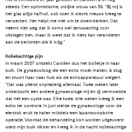
steeds. Een optimistische, vrolijke vrouw van 58. “Bij mij is
het glas altijd halfvol, ook toen ik slecht nieuws kreeg te
verwerken. Het helpt me niet om te doemdenken. Dat
neemt niet weg dat ik soms wel zenuwachtig voor
uitslagen ben, maar ik weet dat ik niets kan veranderen
aan de berichten die ik krijg.”
Koliekachtige pijn
In maart 2007 ontdekt Carolien dus het bolletje in haar
buik. De gynaecoloog die een echo moet maken, is stug
en stuurt haar naar huis als de echoapparatuur weigert.
“Dat was uiterst onplezierig allemaal. Twee weken later
onderzocht een andere gynaecologe mij en zij vermoedde
dat het een cyste was. Elke twee, drie weken kreeg ik een
echo ter controle. In juni stelde de gynaecologe voor de
eierstok eruit te halen middels een laparoscopische
operatie. Voordat de behandeling kon worden uitgevoerd
werd mijn buik dikker en kreeg ik in de nacht koliekachtige