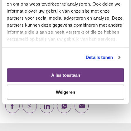
en om ons websiteverkeer te analyseren. Ook delen we
opgetreden.
informatie over uw gebruik van onze site met onze
partners voor social media, adverteren en analyse. Deze
partners kunnen deze gegevens combineren met andere
Meer verhalen over
informatie die u aan ze heeft verstrekt of die ze hebben
eierstokkanker
verzameld op basis van uw gebruik van hun services.
Meer verhalen over een
Details tonen
erfelijke vorm van kanker
Alles toestaan
Weigeren