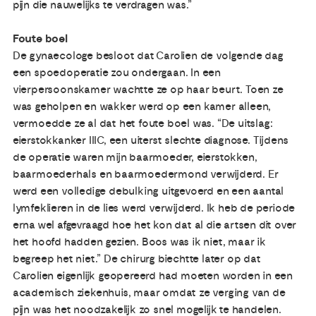
pijn die nauwelijks te verdragen was.”
Foute boel
De gynaecologe besloot dat Carolien de volgende dag
een spoedoperatie zou ondergaan. In een
vierpersoonskamer wachtte ze op haar beurt. Toen ze
was geholpen en wakker werd op een kamer alleen,
vermoedde ze al dat het foute boel was. “De uitslag:
eierstokkanker IIIC, een uiterst slechte diagnose. Tijdens
de operatie waren mijn baarmoeder, eierstokken,
baarmoederhals en baarmoedermond verwijderd. Er
werd een volledige debulking uitgevoerd en een aantal
lymfeklieren in de lies werd verwijderd. Ik heb de periode
erna wel afgevraagd hoe het kon dat al die artsen dit over
het hoofd hadden gezien. Boos was ik niet, maar ik
begreep het niet.” De chirurg biechtte later op dat
Carolien eigenlijk geopereerd had moeten worden in een
academisch ziekenhuis, maar omdat ze verging van de
pijn was het noodzakelijk zo snel mogelijk te handelen.