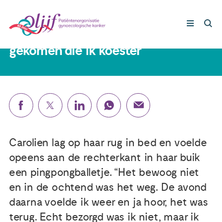
Carolien (58): ‘Door kanker zijn er
ook bijzondere dingen op mijn pad
gekomen die ik koester’
Gynaecologische kankers
Lotgenoten
Leven met/na kanker
Carolien lag op haar rug in bed en voelde
Steun ons
opeens aan de rechterkant in haar buik
een pingpongballetje. “Het bewoog niet
en in de ochtend was het weg. De avond
Nieuws
daarna voelde ik weer en ja hoor, het was
terug. Echt bezorgd was ik niet, maar ik
Agenda