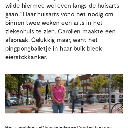
wilde hiermee wel even langs de huisarts
Publicaties
gaan.” Haar huisarts vond het nodig om
binnen twee weken een arts in het
Ervaringsdeskundigheid
ziekenhuis te zien. Carolien maakte een
afspraak. Gelukkig maar, want het
Over ons
pingpongballetje in haar buik bleek
eierstokkanker.
Contact
Het is inmiddels elf jaar geleden en Carolien is er nog