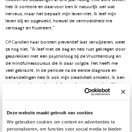
heb ik controle en daarvoor ben ik natuurlijk wel wat
nerveus, maar het bepaalt mijn leven niet. Ik leef mijn
leven blij en opgewekt, hoewel de vermoeidheid me
vertraagt en frustreert.”
Of Carolien haar borsten preventief laat verwijderen, weet
ze nog niet. “Ik leef met de dag en heb rust gekregen door
gesprekken met een psycholoog bij de Vruchtenburg en
de mindfulnesscursus die ik daar volgde. Het heeft me
veel gebracht. In de periode na de eerste diagnose en
behandelingen heb ik ook mijn creativiteit ontdekt. Ik ben
gaan zingen in een koor, krijg zangles en ben ruimtelijke
vormgeving aan de Kunstacademie gaan volgen. Ondanks
(of moet ik zeggen ‘dankzij’?) de kanker zijn er bijzondere
dingen op mijn pad gekomen en die koester ik.”
Deze website maakt gebruik van cookies
We gebruiken cookies om content en advertenties te
Carolien heeft haar verhaal verteld in juli 2018. Er kunnen
personaliseren, om functies voor social media te bieden
ondertussen veranderingen in haar gezondheid zijn