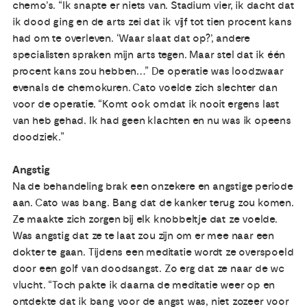
chemo’s. “Ik snapte er niets van. Stadium vier, ik dacht dat
ik dood ging en de arts zei dat ik vijf tot tien procent kans
had om te overleven. ‘Waar slaat dat op?’, andere
specialisten spraken mijn arts tegen. Maar stel dat ik één
procent kans zou hebben…” De operatie was loodzwaar
evenals de chemokuren. Cato voelde zich slechter dan
voor de operatie. “Komt ook omdat ik nooit ergens last
van heb gehad. Ik had geen klachten en nu was ik opeens
doodziek.”
Angstig
Na de behandeling brak een onzekere en angstige periode
aan. Cato was bang. Bang dat de kanker terug zou komen.
Ze maakte zich zorgen bij elk knobbeltje dat ze voelde.
Was angstig dat ze te laat zou zijn om er mee naar een
dokter te gaan. Tijdens een meditatie wordt ze overspoeld
door een golf van doodsangst. Zo erg dat ze naar de wc
vlucht. “Toch pakte ik daarna de meditatie weer op en
ontdekte dat ik bang voor de angst was, niet zozeer voor