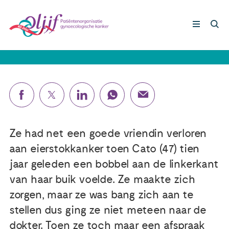
Cato (47): ‘Eierstokkanker stadium
vier. Ik ga dus dood, dacht ik.’
Gynaecologische kankers
Lotgenoten
Leven met/na kanker
Ze had net een goede vriendin verloren
aan eierstokkanker toen Cato (47) tien
Steun ons
jaar geleden een bobbel aan de linkerkant
van haar buik voelde. Ze maakte zich
zorgen, maar ze was bang zich aan te
Nieuws
stellen dus ging ze niet meteen naar de
Agenda
dokter. Toen ze toch maar een afspraak