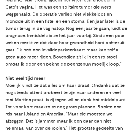
Martine, haar vrouw, tijdens het vrijen een knobbel in
Cato’s vagina. Het was een solitaire tumor die werd
weggehaald. De operatie verliep niet vlekkeloos en
mondde uit in een fistel en een stoma. Een jaar later is de
tumor terug in de vaginatop. Nog een jaar te gaan, luidt de
prognose. Inmiddels is ze het jaar voorbij. Sinds een paar
weken merkt ze dat daar haar gezondheid hard achteruit
gaat. “Ik heb een invalideparkeerkaart maar kan zelf al
geen auto meer rijden. Bovendien zit ik in een rolstoel
omdat ik door een beknelde beenzenuw moeilijk loop.”
Niet veel tijd meer
Moeilijk vindt ze dat alles om haar draait. Ondanks dat ze
nog steeds attent probeert te zijn naar anderen en veel
met Martine praat, is zij tegen wil en dank het middelpunt.
Tot voor kort maakte ze nog grote plannen. Boekte een
reis naar IJsland en Amerika. “Maar die moesten we
afzeggen. Dat is jammer, maar ik ben daar dan niet
helemaal van over de rooien.” Het grootste gedeelte van