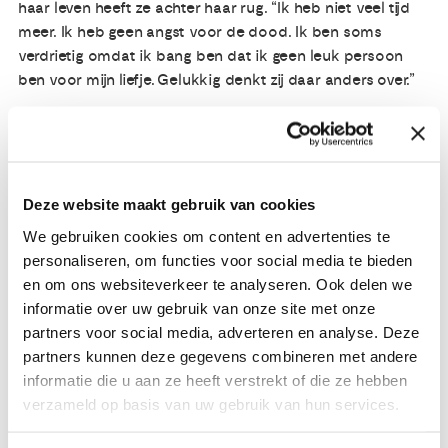
haar leven heeft ze achter haar rug. “Ik heb niet veel tijd
meer. Ik heb geen angst voor de dood. Ik ben soms
verdrietig omdat ik bang ben dat ik geen leuk persoon
ben voor mijn liefje. Gelukkig denkt zij daar anders over.”
Cato is een pseudoniem en dus niet haar echte naam.
Ze schreef ook een
blog
.
Cato vertelde haar verhaal in maart 2018, op 19 april 2018
Deze website maakt gebruik van cookies
is zij overleden.
We gebruiken cookies om content en advertenties te
personaliseren, om functies voor social media te bieden
en om ons websiteverkeer te analyseren. Ook delen we
Meer verhalen over
informatie over uw gebruik van onze site met onze
eierstokkanker
partners voor social media, adverteren en analyse. Deze
partners kunnen deze gegevens combineren met andere
informatie die u aan ze heeft verstrekt of die ze hebben
verzameld op basis van uw gebruik van hun services.