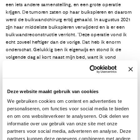
een iets andere samenstelling, en een grote operatie
krijgen. De tumoren zaten op haar buikspieren en daarom
werd de buikwandchirurg erbij gehaald. In augustus 2021
zijn haar middelste buikspieren verwijderd en is er een
buikwandreconstructie verricht. ‘Deze operatie vond ik
echt zoveel heftiger dan de vorige. Dat heb ik enorm
onderschat. Gelukkig ben ik eigenwijs en stond ik de
volgende dag al kort naast mijn bed, want ik vond
bewegen belangrijk voor mijn herstel. Maar het was voor
mij echt een opgave om alles uit handen te geven. De
eerste paar dagen kon ik mijn eigen billen niet afvegen en
ik heb drie maanden lang een korset om gehad.’
Deze website maakt gebruik van cookies
We gebruiken cookies om content en advertenties te
Dankbaar voor een toekomst
personaliseren, om functies voor social media te bieden
Het herstel ging stapje voor stapje. ‘Ik ben heel blij met
en om ons websiteverkeer te analyseren. Ook delen we
wat ik nu weer kan, maar ik heb ook écht wel ingeleverd.
informatie over uw gebruik van onze site met onze
Bukken of tillen is lastig en dit zal altijd zo blijven. Wel kan
partners voor social media, adverteren en analyse. Deze
ik weer fietsen en dat had ik niet verwacht. Alles staat
partners kunnen deze gegevens combineren met andere