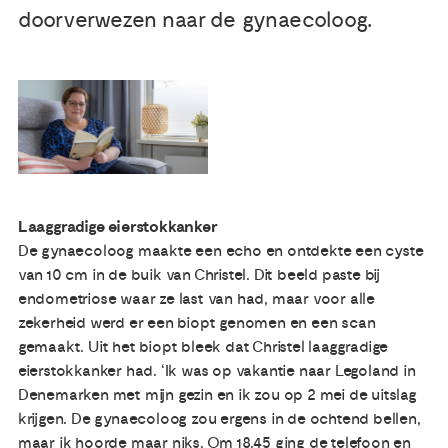
doorverwezen naar de gynaecoloog.
Publicaties
Ervaringsdeskundigheid
Over ons
Contact
Laaggradige eierstokkanker
De gynaecoloog maakte een echo en ontdekte een cyste
van 10 cm in de buik van Christel. Dit beeld paste bij
endometriose waar ze last van had, maar voor alle
zekerheid werd er een biopt genomen en een scan
gemaakt. Uit het biopt bleek dat Christel laaggradige
eierstokkanker had. ‘Ik was op vakantie naar Legoland in
Denemarken met mijn gezin en ik zou op 2 mei de uitslag
krijgen. De gynaecoloog zou ergens in de ochtend bellen,
maar ik hoorde maar niks. Om 18.45 ging de telefoon en