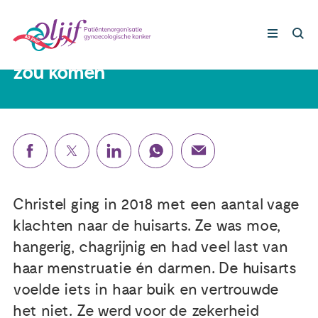
Christel (39) ‘Ik had geen idee in
wat voor rollercoaster ik terecht
zou komen’
Gynaecologische kankers
Lotgenoten
Leven met/na kanker
Christel ging in 2018 met een aantal vage
Steun ons
klachten naar de huisarts. Ze was moe,
hangerig, chagrijnig en had veel last van
haar menstruatie én darmen. De huisarts
Nieuws
voelde iets in haar buik en vertrouwde
het niet. Ze werd voor de zekerheid
Agenda