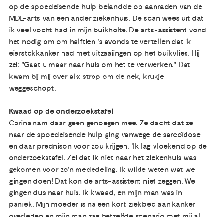
op de spoedeisende hulp belandde op aanraden van de
MDL-arts van een ander ziekenhuis. De scan wees uit dat
ik veel vocht had in mijn buikholte. De arts-assistent vond
het nodig om om halftien 's avonds te vertellen dat ik
eierstokkanker had met uitzaaiingen op het buikvlies. Hij
zei: "Gaat u maar naar huis om het te verwerken." Dat
kwam bij mij over als: strop om de nek, krukje
weggeschopt.
Kwaad op de onderzoekstafel
Corina nam daar geen genoegen mee. Ze dacht dat ze
naar de spoedeisende hulp ging vanwege de sarcoïdose
en daar prednison voor zou krijgen. 'Ik lag vloekend op de
onderzoekstafel. Zei dat ik niet naar het ziekenhuis was
gekomen voor zo'n mededeling. Ik wilde weten wat we
gingen doen! Dat kon de arts-assistent niet zeggen. We
gingen dus naar huis. Ik kwaad, en mijn man was in
paniek. Mijn moeder is na een kort ziekbed aan kanker
overleden en mijn man zag hetzelfde scenario met mij al