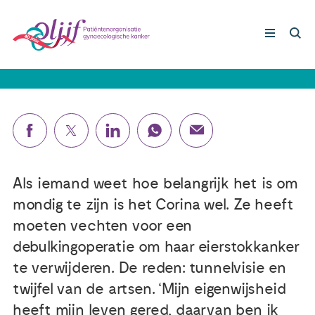
Corina (58): 'Als je voelt dat het niet
goed is, moet je doorvragen'
Gynaecologische kankers
Lotgenoten
Leven met/na kanker
Als iemand weet hoe belangrijk het is om
mondig te zijn is het Corina wel. Ze heeft
Steun ons
moeten vechten voor een
debulkingoperatie om haar eierstokkanker
te verwijderen. De reden: tunnelvisie en
Nieuws
twijfel van de artsen. ‘Mijn eigenwijsheid
Agenda
heeft mijn leven gered, daarvan ben ik