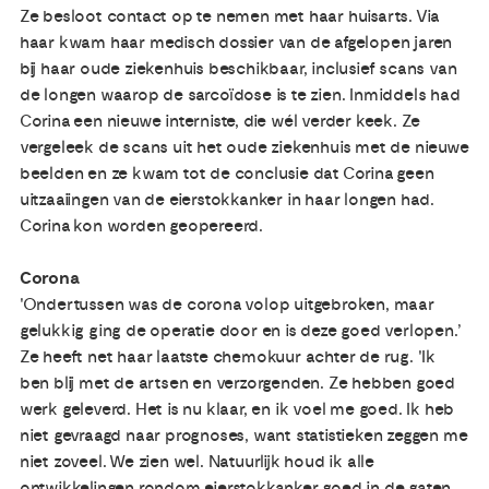
Ze besloot contact op te nemen met haar huisarts. Via
haar kwam haar medisch dossier van de afgelopen jaren
bij haar oude ziekenhuis beschikbaar, inclusief scans van
de longen waarop de sarcoïdose is te zien. Inmiddels had
Corina een nieuwe interniste, die wél verder keek. Ze
vergeleek de scans uit het oude ziekenhuis met de nieuwe
beelden en ze kwam tot de conclusie dat Corina geen
uitzaaiingen van de eierstokkanker in haar longen had.
Corina kon worden geopereerd.
Corona
'Ondertussen was de corona volop uitgebroken, maar
gelukkig ging de operatie door en is deze goed verlopen.’
Ze heeft net haar laatste chemokuur achter de rug. 'Ik
ben blij met de artsen en verzorgenden. Ze hebben goed
werk geleverd. Het is nu klaar, en ik voel me goed. Ik heb
niet gevraagd naar prognoses, want statistieken zeggen me
niet zoveel. We zien wel. Natuurlijk houd ik alle
ontwikkelingen rondom eierstokkanker goed in de gaten,