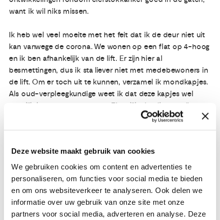
want ik wil niks missen.
Ik heb wel veel moeite met het feit dat ik de deur niet uit
kan vanwege de corona. We wonen op een flat op 4-hoog
en ik ben afhankelijk van de lift. Er zijn hier al
besmettingen, dus ik sta liever niet met medebewoners in
de lift. Om er toch uit te kunnen, verzamel ik mondkapjes.
Als oud-verpleegkundige weet ik dat deze kapjes wel
degelijk kunnen beschermen. Eigenlijk vind ik deze tijd
moeilijker dan de periode waarin ik werd behandeld voor
mijn eierstokkanker. Je krijgt geen grip op die corona. Het
is afwachten. Ik hoop dat we het zo snel mogelijk onder
Deze website maakt gebruik van cookies
controle krijgen.'
We gebruiken cookies om content en advertenties te
personaliseren, om functies voor social media te bieden
Corina vertelde haar verhaal in april 2020. Ondertussen
en om ons websiteverkeer te analyseren. Ook delen we
kunnen er veranderingen in haar gezondheid zijn
informatie over uw gebruik van onze site met onze
opgetreden.
partners voor social media, adverteren en analyse. Deze