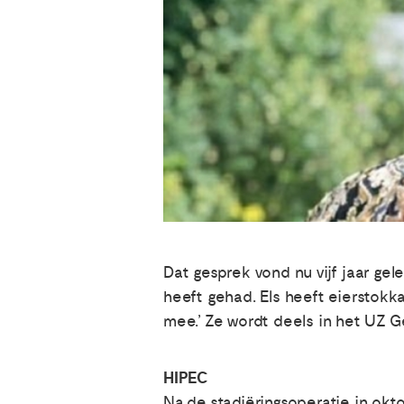
Dat gesprek vond nu vijf jaar gel
heeft gehad. Els heeft eierstokkan
mee.’ Ze wordt deels in het UZ G
HIPEC
Na de stadiëringsoperatie in ok