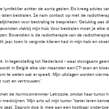
 lymfeklier achter de aorta gezien. Els kreeg advies van
e laten bestralen. Ze nam contact op met de radiothera
lijkheden voor bestraling te bespreken. ‘Gelukkig was di
evonden vlakbij mijn huis. Voor bestralen moet je elke 
izen. Bovendien is de radiotherapie van de radiotherap
t jaar, toen ik vergrote klieren had in mijn hals en oksel.
nt. In tegenstelling tot Nederland - waar doorgaans ge
 -, wordt in België elke vier maanden een CT-scan en bl
fijn om te weten wat er speelt. Mijn uitslagen worden vier
ft rust en vertrouwen.’
met de hormoonremmer Letrozole, omdat haar tumor ho
medicijnen. ‘Mijn arts wil mijn tumor "beter leren kenn
ys zegt. Daarom doe ik mee aan een kostbaar onderzoek