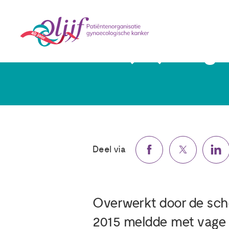
Els (52): 'Ik 
Deel via
Overwerkt door de sche
2015 meldde met vage k