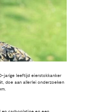
-jarige leeftijd eierstokkanker
 uit, doe aan allerlei onderzoeken
em.
l en carboplatine en een