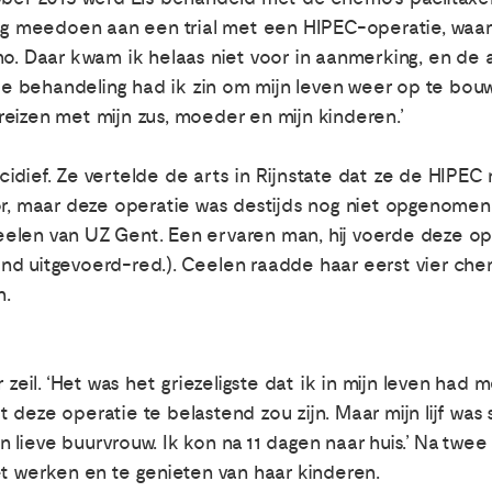
aag meedoen aan een trial met een HIPEC-operatie, waarb
Daar kwam ik helaas niet voor in aanmerking, en de a
 de behandeling had ik zin om mijn leven weer op te bou
eizen met mijn zus, moeder en mijn kinderen.’
idief. Ze vertelde de arts in Rijnstate dat ze de HIPEC
or, maar deze operatie was destijds nog niet opgenomen 
len van UZ Gent. Een ervaren man, hij voerde deze oper
nd uitgevoerd-red.). Ceelen raadde haar eerst vier che
n.
r zeil. ‘Het was het griezeligste dat ik in mijn leven ha
deze operatie te belastend zou zijn. Maar mijn lijf was 
 lieve buurvrouw. Ik kon na 11 dagen naar huis.’ Na tw
et werken en te genieten van haar kinderen.