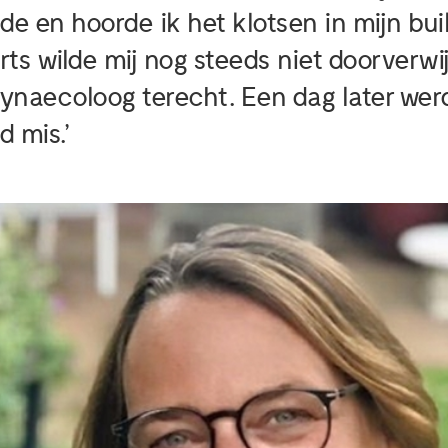
e en hoorde ik het klotsen in mijn buik
ts wilde mij nog steeds niet doorverwij
gynaecoloog terecht. Een dag later wer
d mis.’