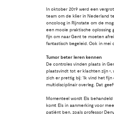
In oktober 2019 werd een vergrote
team om de klier in Nederland t
oncoloog in Rijnstate om de moge
een mooie praktische oplossing g
fijn om naar Gent te moeten afre
fantastisch begeleid. Ook in mei di
Tumor beter leren kennen
De controles vinden plaats in Ge
plaatsvindt tot er klachten zijn
zich er prettig bij: ‘Ik vind het 
multidisciplinair overleg. Dat gee
Momenteel wordt Els behandeld 
komt Els in aanmerking voor meer 
patiënt ben, zoals professor Den