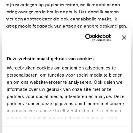
mijn ervaringen op papier te zetten, en ik mocht er een
lezing over geven in het inloophuis. Dat deed ik samen
met een apotheekster die ook cannabisolie maakt. Ik
kreeg mooie feedback van artsen en andere deskundigen.
Die lezingen hebben mij in mijn kracht gezet.’
Ik draai weer mee!
‘Ik besloot te solliciteren, en was open over mijn
Deze website maakt gebruik van cookies
gezondheid. Maar geen enkele werkgever wilde uit de
We gebruiken cookies om content en advertenties te
comfortzone treden en mij aannemen. Mijn ziekenhuis
personaliseren, om functies voor social media te bieden
durfde het wel aan. Voordat ik ziek werd, heb ik als
en om ons websiteverkeer te analyseren. Ook delen we
projectcoördinator subsidieaanvragen voor
informatie over uw gebruik van onze site met onze
wetenschappelijk onderzoek begeleid. Het Catharina
partners voor social media, adverteren en analyse. Deze
Ziekenhuis wilde als topklinisch ziekenhuis graag meer
partners kunnen deze gegevens combineren met andere
onderzoek doen en kon mijn expertise met
informatie die u aan ze heeft verstrekt of die ze hebben
subsidietrajecten dan ook goed gebruiken. Ik draai weer
verzameld op basis van uw gebruik van hun services.
volledig mee!