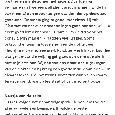
partner en mantelzorger niet gezien. Dus toen wij
vernamen dat we een palliatief traject ingingen, wilde hij
van meet af aan ervoor zorgen dat dat niet opnieuw zou
gebeuren. Creemers ging er goed voor zitten. Hij zei:
"Voordat we het over behandelingen gaan hebben, wil ik u
eerst goed leren kennen." Hij nam ruim de tijd voor het
consult. Mijn man en ik hadden veel vragen. Soms
ontstond er wrijving tussen hem en de dokter, een
kleurrijke man met een sterk karakter. Het klinkt misschien
wat gek, maar die wrijving gaf glans aan de relatie die ik
met mijn arts heb. Wij hadden een beter beeld gekregen
van de dokter, en hij kreeg een goede indruk van hoe wij in
elkaar steken. Die investering heeft zich dubbel en dwars
terugverdiend, want alles staat of valt met vertrouwen.’
Neusje van de zalm
Daarna volgde het behandelgesprek. ‘Ik ben iemand die
alles wil weten en begrijpen. Ik wilde de beste
behandeling, het neusje van de zalm. Al mijn vragen waren