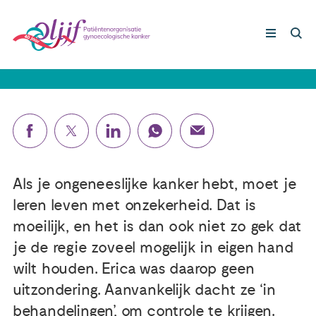
Erica (49): ‘In de skilift kwam ik tot
mijzelf’
Gynaecologische kankers
Lotgenoten
Leven met/na kanker
Als je ongeneeslijke kanker hebt, moet je
leren leven met onzekerheid. Dat is
Steun ons
moeilijk, en het is dan ook niet zo gek dat
je de regie zoveel mogelijk in eigen hand
wilt houden. Erica was daarop geen
Nieuws
uitzondering. Aanvankelijk dacht ze ‘in
Agenda
behandelingen’, om controle te krijgen.