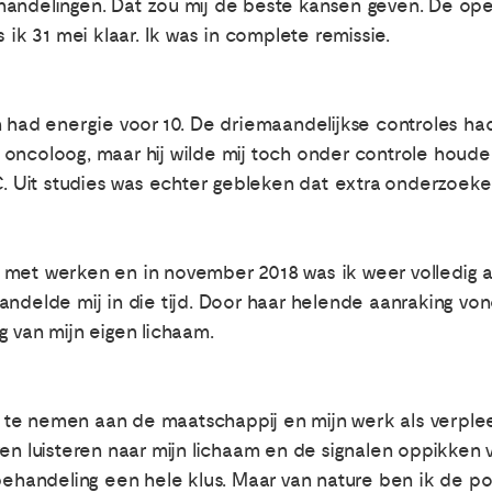
handelingen. Dat zou mij de beste kansen geven. De ope
 31 mei klaar. Ik was in complete remissie.
n had energie voor 10. De driemaandelijkse controles 
oncoloog, maar hij wilde mij toch onder controle houde
Uit studies was echter gebleken dat extra onderzoeke
met werken en in november 2018 was ik weer volledig aa
ndelde mij in die tijd. Door haar helende aanraking von
g van mijn eigen lichaam.
 te nemen aan de maatschappij en mijn werk als verpl
en luisteren naar mijn lichaam en de signalen oppikken 
behandeling een hele klus. Maar van nature ben ik de posi