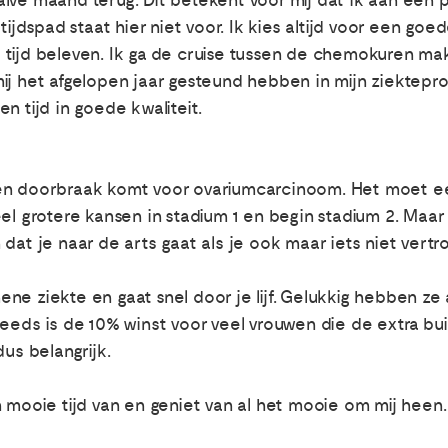
lve maand terug. Dit betekent voor mij dat ik aan een p
tijdspad staat hier niet voor. Ik kies altijd voor een goe
tijd beleven. Ik ga de cruise tussen de chemokuren make
ij het afgelopen jaar gesteund hebben in mijn ziekteproc
n tijd in goede kwaliteit.
een doorbraak komt voor ovariumcarcinoom. Het moet e
el grotere kansen in stadium 1 en begin stadium 2. Maar 
en dat je naar de arts gaat als je ook maar iets niet vertr
ne ziekte en gaat snel door je lijf. Gelukkig hebben z
teeds is de 10% winst voor veel vrouwen die de extra b
dus belangrijk.
n mooie tijd van en geniet van al het mooie om mij heen.