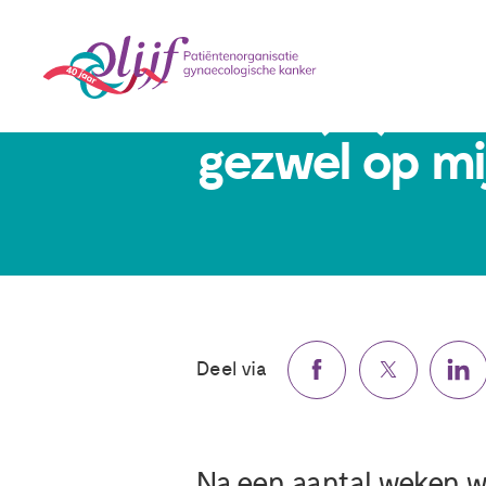
Finie (50): '
gezwel op mij
Deel via
Na een aantal weken w