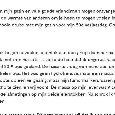
an mijn gezin en vele goede vriendinnen mogen ontvange
m de warmte van anderen om je heen te mogen voelen in 
ooie cruise met mijn gezin voor mijn 50e verjaardag. Op 
iek begon te voelen, dacht ik aan een griep die maar ni
 met mijn huisarts. Ik vertelde haar dat ik ongerust wa
il 2019 was gepland. De huisarts vroeg een echo aan om u
kelen was. Het was geen hydrofrenose, maar een massa o
pte op een vergissing, maar mijn tumormarkers waren g
holte zien, en vrij vocht. De massa op mijn lever was 9 c
 de afmetingen op mijn beide eierstokken. Nu schrok ik v
en.