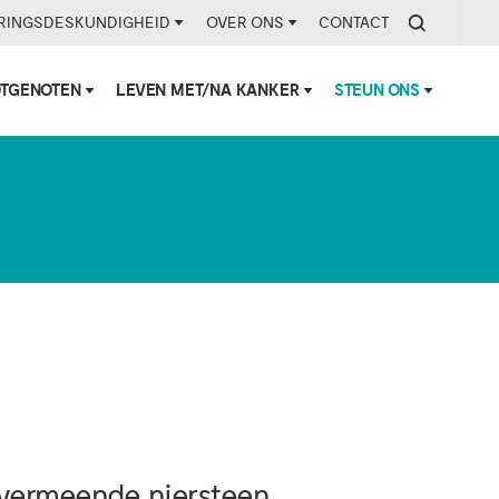
RINGSDESKUNDIGHEID
OVER ONS
CONTACT
OTGENOTEN
LEVEN MET/NA KANKER
STEUN ONS
n flink
vermeende niersteen,