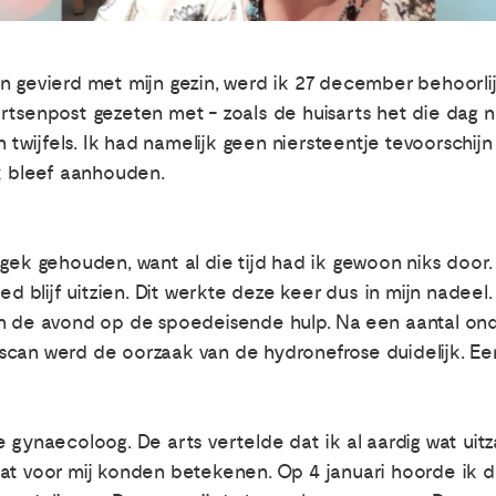
n gevierd met mijn gezin, werd ik 27 december behoorli
artsenpost gezeten met - zoals de huisarts het die dag
jn twijfels. Ik had namelijk geen niersteentje tevoorschi
ik bleef aanhouden.
gek gehouden, want al die tijd had ik gewoon niks door. 
oed blijf uitzien. Dit werkte deze keer dus in mijn nadee
in de avond op de spoedeisende hulp. Na een aantal on
can werd de oorzaak van de hydronefrose duidelijk. Een 
 gynaecoloog. De arts vertelde dat ik al aardig wat uitza
at voor mij konden betekenen. Op 4 januari hoorde ik d