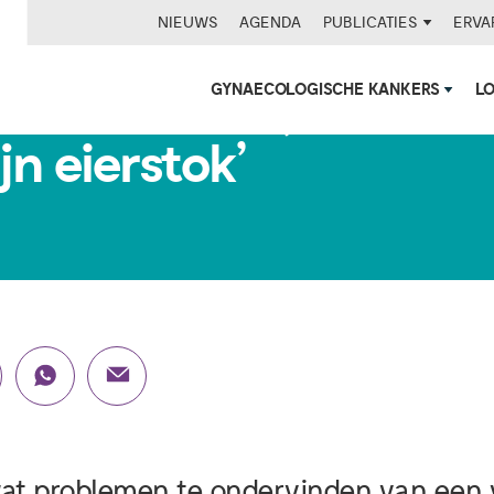
NIEUWS
AGENDA
PUBLICATIES
ERVA
GYNAECOLOGISCHE KANKERS
L
Geen niersteen, maar ee
n eierstok’
at problemen te ondervinden van een 