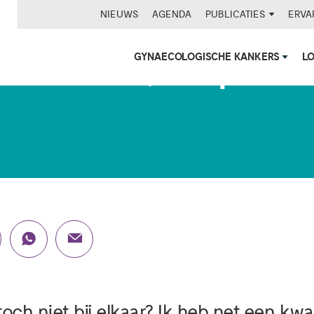
NIEUWS
AGENDA
PUBLICATIES
ERVA
GYNAECOLOGISCHE KANKERS
L
anker en ik, dat past t
toch niet bij elkaar? Ik heb net een kwa