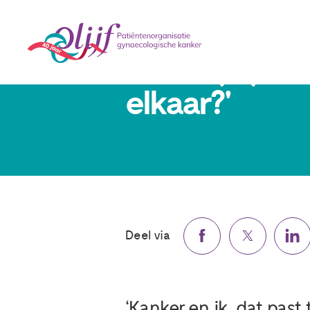
Janet (51): ‘K
elkaar?'
Deel via
‘Kanker en ik, dat past 