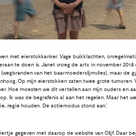
uwen met eierstokkanker. Vage buikklachten, onregelma
 eraan te doen is. Janet vroeg de arts in november 201
 (wegbranden van het baarmoederslijmvlies), maar de 
nhoog. Op mijn eierstokken zaten twee grote tumoren. V
tner. Hoe moesten we dit vertellen aan mijn ouders en a
op. Ik was de begrafenis al aan het regelen. Maar het we
tie, regie houden. De actiemodus stond aan.’
ertje gegeven met daarop de website van Olijf. Daar be