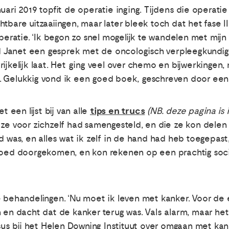
nuari 2019 topfit de operatie inging. Tijdens die opera
tbare uitzaaiingen, maar later bleek toch dat het fase II
operatie. ‘Ik begon zo snel mogelijk te wandelen met mijn
 Janet een gesprek met de oncologisch verpleegkundig
ijkelijk laat. Het ging veel over chemo en bijwerkingen, 
 Gelukkig vond ik een goed boek, geschreven door een 
tips en trucs
t een lijst bij van alle
(NB. deze pagina is 
 ze voor zichzelf had samengesteld, en die ze kon del
d was, en alles wat ik zelf in de hand had heb toegepast
goed doorgekomen, en kon rekenen op een prachtig soci
e behandelingen. ‘Nu moet ik leven met kanker. Voor de 
n en dacht dat de kanker terug was. Vals alarm, maar he
rsus bij het Helen Downing Instituut over omgaan met ka