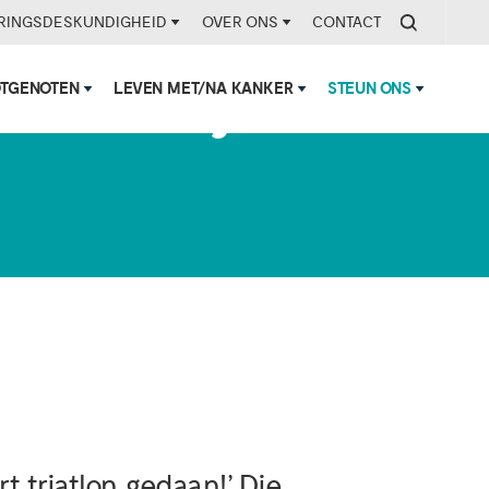
RINGSDESKUNDIGHEID
OVER ONS
CONTACT
OTGENOTEN
LEVEN MET/NA KANKER
STEUN ONS
och niet bij
rt triatlon gedaan!’ Die