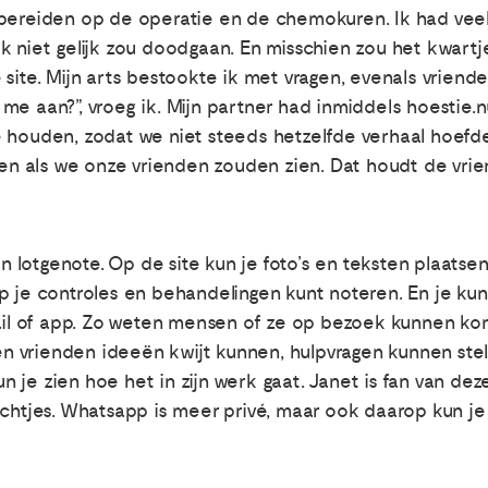
rbereiden op de operatie en de chemokuren. Ik had veel
k niet gelijk zou doodgaan. En misschien zou het kwart
site. Mijn arts bestookte ik met vragen, evenals vriend
me aan?”, vroeg ik. Mijn partner had inmiddels hoestie
 houden, zodat we niet steeds hetzelfde verhaal hoefden
 als we onze vrienden zouden zien. Dat houdt de vriend
en lotgenote. Op de site kun je foto’s en teksten plaats
p je controles en behandelingen kunt noteren. En je ku
mail of app. Zo weten mensen of ze op bezoek kunnen ko
den vrienden ideeën kwijt kunnen, hulpvragen kunnen stel
n je zien hoe het in zijn werk gaat. Janet is fan van deze
chtjes. Whatsapp is meer privé, maar ook daarop kun je w