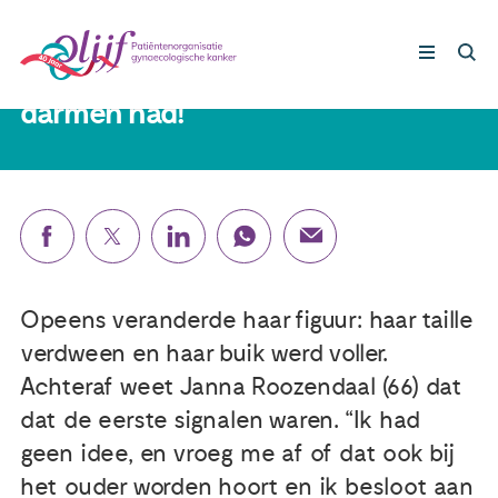
Janna (66): ‘Afdeling gynaecologie?!
Ik dacht dat ik iets aan mijn
darmen had!’
Gynaecologische kankers
Lotgenoten
Leven met/na kanker
Opeens veranderde haar figuur: haar taille
Steun ons
verdween en haar buik werd voller.
Achteraf weet Janna Roozendaal (66) dat
dat de eerste signalen waren. “Ik had
Nieuws
geen idee, en vroeg me af of dat ook bij
het ouder worden hoort en ik besloot aan
Agenda