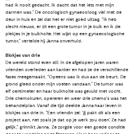
had ik nooit gedacht. Ik dacht dat het iets met mijn
darmen was.” De oncologisch gynaecoloog viel met de
deur in huis en zei dat het er niet goed uitzag. “Ik heb
slecht nieuws, er zit een grote tumor in je buik en ik zie
plekjes in je buikholte. Het wijst op een gynaecologische
tumor,” vertelde hij Janna onverhuld.
Blokjes van drie
De wereld stond even stil. In de afgelopen jaren waren
vrienden overleden aan kanker en had ze de verschillende
fases meegemaakt. “Opeens was ik dus aan de beurt. De
grond gleed onder mijn voeten vandaan.” De tumor was
elf centimeter en haar buikholte was gevuld met vocht.
Drie chemokuren, opereren en weer drie chemo’s was het
behandelplan. Vanaf die tijd deelde Janna haar leven in
blokjes van drie in. “Een vriendin zei: ‘jij pakt dit als een
project aan, net zoals je dat op je werk zou doen’. Ze had
gelijk,” grinnikt Janna. Ze zorgde voor een goede conditie