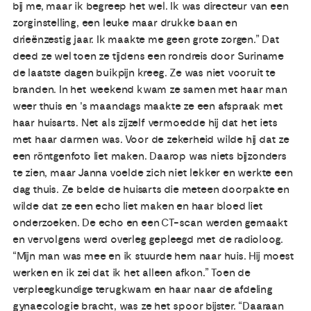
bij me, maar ik begreep het wel. Ik was directeur van een
zorginstelling, een leuke maar drukke baan en
drieënzestig jaar. Ik maakte me geen grote zorgen.” Dat
deed ze wel toen ze tijdens een rondreis door Suriname
de laatste dagen buikpijn kreeg. Ze was niet vooruit te
branden. In het weekend kwam ze samen met haar man
weer thuis en 's maandags maakte ze een afspraak met
haar huisarts. Net als zijzelf vermoedde hij dat het iets
met haar darmen was. Voor de zekerheid wilde hij dat ze
een röntgenfoto liet maken. Daarop was niets bijzonders
te zien, maar Janna voelde zich niet lekker en werkte een
dag thuis. Ze belde de huisarts die meteen doorpakte en
wilde dat ze een echo liet maken en haar bloed liet
onderzoeken. De echo en een CT-scan werden gemaakt
en vervolgens werd overleg gepleegd met de radioloog.
“Mijn man was mee en ik stuurde hem naar huis. Hij moest
werken en ik zei dat ik het alleen afkon.” Toen de
verpleegkundige terugkwam en haar naar de afdeling
gynaecologie bracht, was ze het spoor bijster. “Daaraan