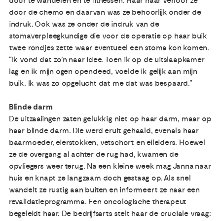
door te wandelen en te fitnessen. Haar haar verloor ze
door de chemo en daarvan was ze behoorlijk onder de
indruk. Ook was ze onder de indruk van de
stomaverpleegkundige die voor de operatie op haar buik
twee rondjes zette waar eventueel een stoma kon komen.
“Ik vond dat zo’n naar idee. Toen ik op de uitslaapkamer
lag en ik mijn ogen opendeed, voelde ik gelijk aan mijn
buik. Ik was zo opgelucht dat me dat was bespaard.”
Blinde darm
De uitzaaiingen zaten gelukkig niet op haar darm, maar op
haar blinde darm. Die werd eruit gehaald, evenals haar
baarmoeder, eierstokken, vetschort en eileiders. Hoewel
ze de overgang al achter de rug had, kwamen de
opvliegers weer terug. Na een kleine week mag Janna naar
huis en knapt ze langzaam doch gestaag op. Als snel
wandelt ze rustig aan buiten en informeert ze naar een
revalidatieprogramma. Een oncologische therapeut
begeleidt haar. De bedrijfsarts stelt haar de cruciale vraag: