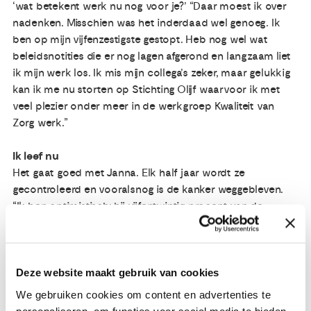
‘wat betekent werk nu nog voor je?’ “Daar moest ik over
nadenken. Misschien was het inderdaad wel genoeg. Ik
ben op mijn vijfenzestigste gestopt. Heb nog wel wat
beleidsnotities die er nog lagen afgerond en langzaam liet
ik mijn werk los. Ik mis mijn collega’s zeker, maar gelukkig
kan ik me nu storten op Stichting Olijf waarvoor ik met
veel plezier onder meer in de werkgroep Kwaliteit van
Zorg werk.”
Ik leef nu
Het gaat goed met Janna. Elk half jaar wordt ze
gecontroleerd en vooralsnog is de kanker weggebleven.
“Ik ben optimistisch: bij vijfentwintig procent van de
vrouwen komt de kanker niet meer terug. Natuurlijk maak
ik me wel eens zorgen, maar ik deal ermee. Het enige dat
ik er aan heb overgehouden is neuropathie aan mijn
voeten. De zenuwen hebben een klap gehad, mogelijk
Deze website maakt gebruik van cookies
door de chemokuren.” De toekomst ziet ze positief
We gebruiken cookies om content en advertenties te
tegemoet, hoewel ze niet te veel vooruit kijkt. “Ik leef nu,
personaliseren, om functies voor social media te bieden