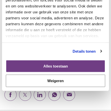
ik stel niets meer uit en ben alerter op mijn lichaam
en om ons websiteverkeer te analyseren. Ook delen we
geworden. Ik geniet van de kleine dingen die het leven te
informatie over uw gebruik van onze site met onze
bieden heeft.”
partners voor social media, adverteren en analyse. Deze
partners kunnen deze gegevens combineren met andere
Janna vertelde haar verhaal in november 2018. Er kunnen
informatie die u aan ze heeft verstrekt of die ze hebben
veranderingen in haar gezondheid zijn opgetreden.
verzameld op basis van uw gebruik van hun services.
Details tonen
Meer verhalen over
eierstokkanker
Alles toestaan
Weigeren