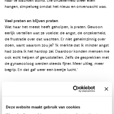
haar te wachten stond. Die onzekerheid bleef even
hangen, simpelweg omdat het nieuw en onverwacht was.
Veel praten en blijven praten
Wat haar het meest heeft geholpen, is praten. Gewoon
eerlijk vertellen wat ze voelde: de angst, de onzekerheid,
de frustratie over dat wachten. Er niet geheimzinnig over
doen, want waarom zou je? ‘Ik merkte dat ik minder angst
had zodra ik het hardop zei. Daardoor konden mensen me
ook echt helpen of geruststellen. Zelfs de gesprekken met
de gynaecoloog werden steeds fijner. Meer uitleg, meer
begrip. En dat gaf weer een beetje lucht.’
Weer bijna terug voor controle
Nu, bijna een jaar later, staat opnieuw een uitstrijkje
gepland. Eind dit jaar of begin volgend jaar weet ze meer:
Is het afgenomen? Heeft haar lichaam gedaan wat de
Deze website maakt gebruik van cookies
artsen verwachtten? Of moet ze toch behandeld worden?