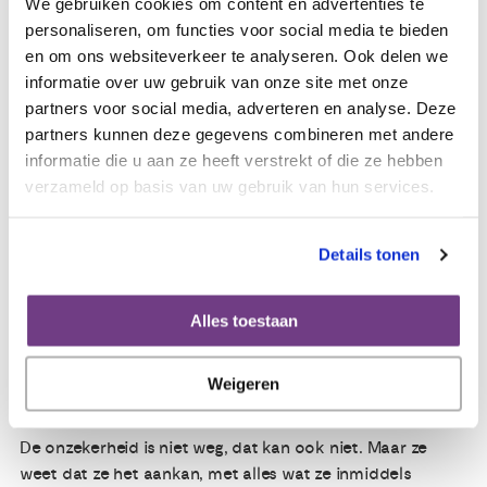
Dat maakt het spannend, geeft ze eerlijk toe. ‘Soms denk
We gebruiken cookies om content en advertenties te
ik dat ik er rustiger in ben geworden, maar zodra de
personaliseren, om functies voor social media te bieden
controle dichterbij komt voel ik weer dezelfde spanning.
en om ons websiteverkeer te analyseren. Ook delen we
Je weet gewoon niet wat je gaat horen.’
informatie over uw gebruik van onze site met onze
partners voor social media, adverteren en analyse. Deze
partners kunnen deze gegevens combineren met andere
Eén ding is anders dan vorig jaar: ze voelt zich minder
informatie die u aan ze heeft verstrekt of die ze hebben
alleen, minder onwetend en minder onzeker over wat er
verzameld op basis van uw gebruik van hun services.
kan komen.
Details tonen
Praat erover
Als Jitske iets mee wil geven aan andere vrouwen, is het
dit: ‘Praat erover. Echt. Dat is het allerbelangrijkste wat ik
Alles toestaan
heb geleerd. Door erover te praten, werd mijn angst
kleiner. En laat je vaccineren, als je dat kunt. Het is er niet
Weigeren
voor niks.”
De onzekerheid is niet weg, dat kan ook niet. Maar ze
weet dat ze het aankan, met alles wat ze inmiddels