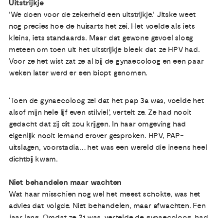
Uitstrijkje
’We doen voor de zekerheid een uitstrijkje.’ Jitske weet
nog precies hoe de huisarts het zei. Het voelde als iets
kleins, iets standaards. Maar dat gewone gevoel sloeg
meteen om toen uit het uitstrijkje bleek dat ze HPV had.
Voor ze het wist zat ze al bij de gynaecoloog en een paar
weken later werd er een biopt genomen.
‘Toen de gynaecoloog zei dat het pap 3a was, voelde het
alsof mijn hele lijf even stilviel’, vertelt ze. Ze had nooit
gedacht dat zij dit zou krijgen. In haar omgeving had
eigenlijk nooit iemand erover gesproken. HPV, PAP-
uitslagen, voorstadia… het was een wereld die ineens heel
dichtbij kwam.
Niet behandelen maar wachten
Wat haar misschien nog wel het meest schokte, was het
advies dat volgde. Niet behandelen, maar afwachten. Een
jaar lang. Omdat ze 21 was, vertelde de gynaecoloog, had