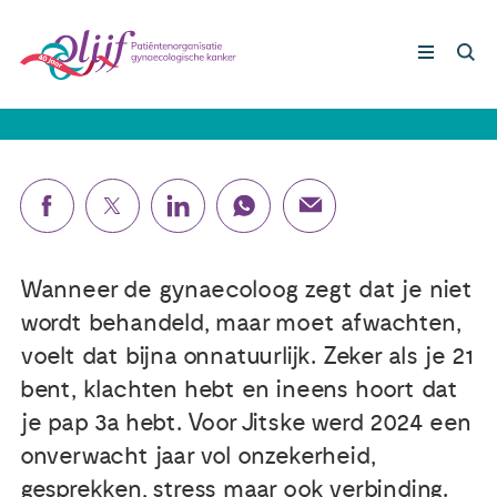
Jitske (22): ‘Ik moest een jaar
wachten en dat voelde eng’
Gynaecologische kankers
Lotgenoten
Leven met/na kanker
Wanneer de gynaecoloog zegt dat je niet
wordt behandeld, maar moet afwachten,
Steun ons
voelt dat bijna onnatuurlijk. Zeker als je 21
bent, klachten hebt en ineens hoort dat
je pap 3a hebt. Voor Jitske werd 2024 een
Nieuws
onverwacht jaar vol onzekerheid,
Agenda
gesprekken, stress maar ook verbinding.