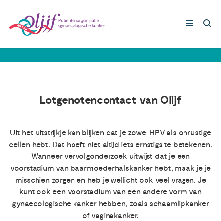
Ervaringsverhalen voorstadium
van kanker
Gynaecologische kankers
Lotgenoten
Lotgenotencontact van Olijf
Leven met/na kanker
Uit het uitstrijkje kan blijken dat je zowel HPV als onrustige
cellen hebt. Dat hoeft niet altijd iets ernstigs te betekenen.
Steun ons
Wanneer vervolgonderzoek uitwijst dat je een
voorstadium van baarmoederhalskanker hebt, maak je je
misschien zorgen en heb je wellicht ook veel vragen. Je
Nieuws
kunt ook een voorstadium van een andere vorm van
gynaecologische kanker hebben, zoals schaamlipkanker
of vaginakanker.
Agenda