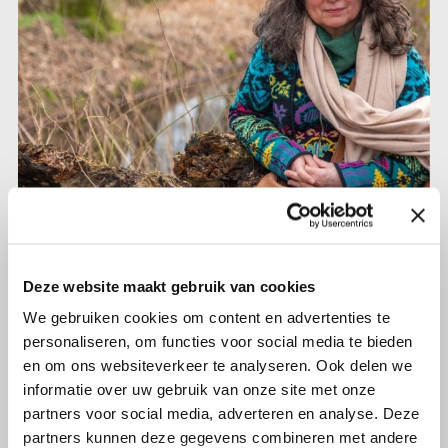
22 februari 2022
Shelley (59) had een voorstadium
Deze website maakt gebruik van cookies
van baarmoederhalskanker: ‘Er is
We gebruiken cookies om content en advertenties te
voor mij gezorgd’
personaliseren, om functies voor social media te bieden
en om ons websiteverkeer te analyseren. Ook delen we
informatie over uw gebruik van onze site met onze
Lees verder
partners voor social media, adverteren en analyse. Deze
partners kunnen deze gegevens combineren met andere