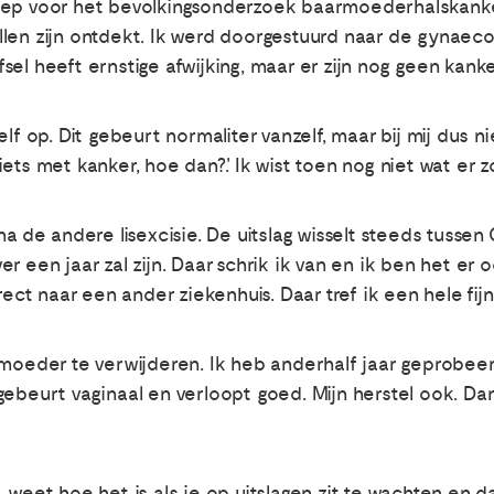
ep voor het bevolkingsonderzoek baarmoederhalskanker. 
len zijn ontdekt. Ik werd doorgestuurd naar de gynaecol
efsel heeft ernstige afwijking, maar er zijn nog geen kanke
lf op. Dit gebeurt normaliter vanzelf, maar bij mij dus ni
ets met kanker, hoe dan?'. Ik wist toen nog niet wat er z
na de andere lisexcisie. De uitslag wisselt steeds tuss
r een jaar zal zijn. Daar schrik ik van en ik ben het er
irect naar een ander ziekenhuis. Daar tref ik een hele fi
rmoeder te verwijderen. Ik heb anderhalf jaar geprobeer
gebeurt vaginaal en verloopt goed. Mijn herstel ook. Da
weet hoe het is als je op uitslagen zit te wachten en dat