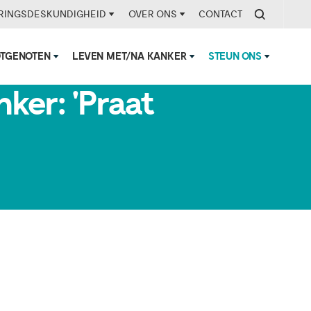
RINGSDESKUNDIGHEID
OVER ONS
CONTACT
OTGENOTEN
LEVEN MET/NA KANKER
STEUN ONS
m van
ker: 'Praat