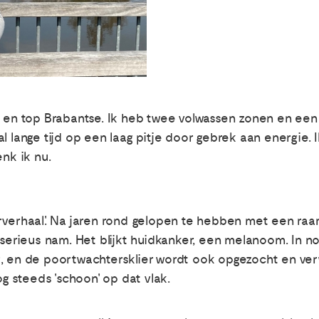
 en top Brabantse. Ik heb twee volwassen zonen en een pr
l lange tijd op een laag pitje door gebrek aan energie. I
enk ik nu.
rverhaal'. Na jaren rond gelopen te hebben met een raar
 serieus nam. Het blijkt huidkanker, een melanoom. In n
, en de poortwachtersklier wordt ook opgezocht en verw
og steeds 'schoon' op dat vlak.