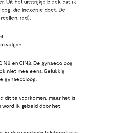
Uit het uitstrijkje bleek dat ik
oog, die lisexcisie doet. De
rcellen, red).
et.
ou volgen.
en CIN2 en CIN3. De gynaecoloog
 ook niet mee eens. Gelukkig
jne gynaecoloog.
d dit te voorkomen, maar het is
n word ik gebeld door het
 je dan voortijdig telefoon krijgt