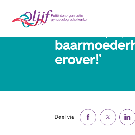
Yvonne (53) 
baarmoederha
erover!'
Deel via