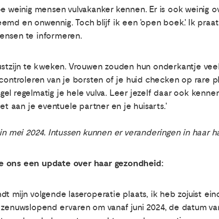
e weinig mensen vulvakanker kennen. Er is ook weinig ov
md en onwennig. Toch blijf ik een 'open boek'. Ik praat 
ensen te informeren.
wustzijn te kweken. Vrouwen zouden hun onderkantje vee
controleren van je borsten of je huid checken op rare p
el regelmatig je hele vulva. Leer jezelf daar ook kenne
et aan je eventuele partner en je huisarts.'
 in mei 2024. Intussen kunnen er veranderingen in haar h
e ons een update over haar gezondheid:
t mijn volgende laseroperatie plaats, ik heb zojuist eind
 zenuwslopend ervaren om vanaf juni 2024, de datum van