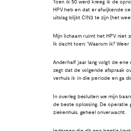
Toen ik 50 werd kreeg ik de opro
HPV heb en dat er afwijkende cel
uitslag blijkt CIN3 te zijn (het we
Mijn lichaam ruimt het HPV niet ze
Ik dacht toen: 'Waarom ik? Weer i
Anderhalf jaar lang volgt de ene 
zegt dat de volgende afspraak ove
verhuis ik in die periode en ga d
In overleg besluiten we mijn baa
de beste oplossing. De operatie 
ziekenhuis, geheel onverwacht.
Iedereen die dit een beetje kent, 