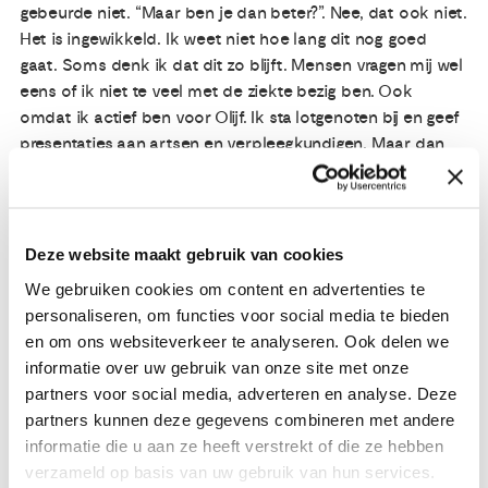
gebeurde niet. “Maar ben je dan beter?”. Nee, dat ook niet.
Het is ingewikkeld. Ik weet niet hoe lang dit nog goed
gaat. Soms denk ik dat dit zo blijft. Mensen vragen mij wel
eens of ik niet te veel met de ziekte bezig ben. Ook
omdat ik actief ben voor Olijf. Ik sta lotgenoten bij en geef
presentaties aan artsen en verpleegkundigen. Maar dan
ben ik er op een andere manier mee bezig. En bovendien
gaat de kanker er niet van weg als ik er niet mee bezig
ben. Ik heb geprobeerd mijn situatie, het leven met kanker,
zo om te buigen dat er nog iets positiefs uit voor kan
Deze website maakt gebruik van cookies
komen.
We gebruiken cookies om content en advertenties te
personaliseren, om functies voor social media te bieden
Ik ben afgekeurd. Voor mijn ziekte was ik leidinggevende bij
en om ons websiteverkeer te analyseren. Ook delen we
een thuiszorgorganisatie. Op deze manier kan ik mijn
informatie over uw gebruik van onze site met onze
kennis en vaardigheden inzetten als ervaringsdeskundige.
partners voor social media, adverteren en analyse. Deze
Het is fijn om iets voor anderen te kunnen doen én daar
partners kunnen deze gegevens combineren met andere
veel voldoening uit te halen.’
informatie die u aan ze heeft verstrekt of die ze hebben
verzameld op basis van uw gebruik van hun services.