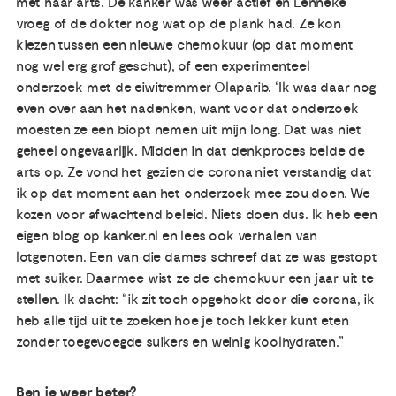
met haar arts. De kanker was weer actief en Lenneke
vroeg of de dokter nog wat op de plank had. Ze kon
kiezen tussen een nieuwe chemokuur (op dat moment
nog wel erg grof geschut), of een experimenteel
onderzoek met de eiwitremmer Olaparib. ‘Ik was daar nog
even over aan het nadenken, want voor dat onderzoek
moesten ze een biopt nemen uit mijn long. Dat was niet
geheel ongevaarlijk. Midden in dat denkproces belde de
arts op. Ze vond het gezien de corona niet verstandig dat
ik op dat moment aan het onderzoek mee zou doen. We
kozen voor afwachtend beleid. Niets doen dus. Ik heb een
eigen blog op kanker.nl en lees ook verhalen van
lotgenoten. Een van die dames schreef dat ze was gestopt
met suiker. Daarmee wist ze de chemokuur een jaar uit te
stellen. Ik dacht: “ik zit toch opgehokt door die corona, ik
heb alle tijd uit te zoeken hoe je toch lekker kunt eten
zonder toegevoegde suikers en weinig koolhydraten.”
Ben je weer beter?