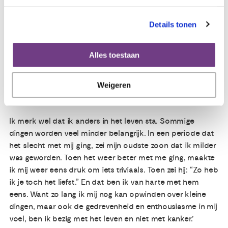
Opwinden over kleine dingen
Lenneke is dicht bij de dood geweest. Maar het liep goed
Details tonen
af. Wat als het weer mis gaat? ‘Dat zien we dan wel weer. Ik
weet hoe het is als je de eindjes moet losknopen. Het is
goed om erover te praten en na te denken. Maar nu gaat
Alles toestaan
het goed en ben ik bezig met léven. Je kunt niet elke dag
denken aan de dood. Dat is leven op de toppen van je
Weigeren
kunnen en dat houdt niemand vol.
Ik merk wel dat ik anders in het leven sta. Sommige
dingen worden veel minder belangrijk. In een periode dat
het slecht met mij ging, zei mijn oudste zoon dat ik milder
was geworden. Toen het weer beter met me ging, maakte
ik mij weer eens druk om iets triviaals. Toen zei hij: “Zo heb
ik je toch het liefst.” En dat ben ik van harte met hem
eens. Want zo lang ik mij nog kan opwinden over kleine
dingen, maar ook de gedrevenheid en enthousiasme in mij
voel, ben ik bezig met het leven en niet met kanker.’