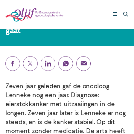
Lenneke (64) ‘Je kunt niet elke dag
leven met het idee dat je dood
gaat’
Gynaecologische kankers
Lotgenoten
Leven met/na kanker
Zeven jaar geleden gaf de oncoloog
Steun ons
Lenneke nog een jaar. Diagnose:
eierstokkanker met uitzaaiingen in de
longen. Zeven jaar later is Lenneke er nog
Nieuws
steeds, en is de kanker stabiel. Op dit
moment zonder medicatie. De arts heeft
Agenda