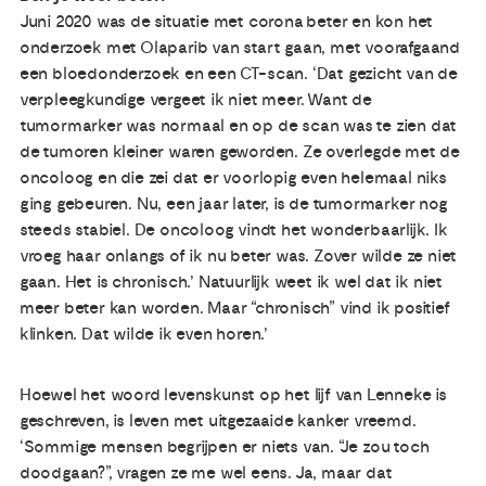
Juni 2020 was de situatie met corona beter en kon het
onderzoek met Olaparib van start gaan, met voorafgaand
een bloedonderzoek en een CT-scan. ‘Dat gezicht van de
verpleegkundige vergeet ik niet meer. Want de
tumormarker was normaal en op de scan was te zien dat
de tumoren kleiner waren geworden. Ze overlegde met de
oncoloog en die zei dat er voorlopig even helemaal niks
ging gebeuren. Nu, een jaar later, is de tumormarker nog
steeds stabiel. De oncoloog vindt het wonderbaarlijk. Ik
vroeg haar onlangs of ik nu beter was. Zover wilde ze niet
gaan. Het is chronisch.’ Natuurlijk weet ik wel dat ik niet
meer beter kan worden. Maar “chronisch” vind ik positief
klinken. Dat wilde ik even horen.’
Hoewel het woord levenskunst op het lijf van Lenneke is
geschreven, is leven met uitgezaaide kanker vreemd.
‘Sommige mensen begrijpen er niets van. “Je zou toch
doodgaan?”, vragen ze me wel eens. Ja, maar dat