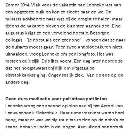
Zomer 2014. Vlak voor de vakantie had Lenneke last van
een opgezette buik en kon ze slecht naar de wc. De
huisarts adviseerde haar wat bij de drogist te halen, maar
tijdens de vakantie bleven de klachten aanhouden. Eind
augustus krijgt ze een vervelend hoestje. Bezorgde
collega’s - “je hoest als een zeehond” - vonden dat ze naar
de huisarts moest gaan. Toen twee antibioticakuren niets
uithaalden, vroeg Lenneke om een longfoto. Het was
meteen duidelijk. Drie liter vocht. Een dag later hoorde ze
dat het hoogstwaarschijnlijk om uitgezaaide
eierstokkanker ging. Ongeneeslijk ziek. ‘Van de ene op de
andere dag.’
Geen dure medicatie voor palliatieve patiënten
Lenneke vroeg een second opinion aan bij het Antoni van
Leeuwenhoek Ziekenhuis. Haar tumormarkers waren heel
hoog, maar er was weinig tot niets te zien op de echo’s en
scans, behalve vocht in de longen. Aanvullend onderzoek