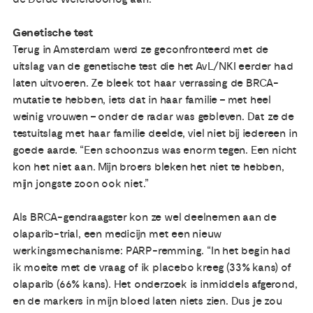
Genetische test
Terug in Amsterdam werd ze geconfronteerd met de
uitslag van de genetische test die het AvL/NKI eerder had
laten uitvoeren. Ze bleek tot haar verrassing de BRCA-
mutatie te hebben, iets dat in haar familie – met heel
weinig vrouwen – onder de radar was gebleven. Dat ze de
testuitslag met haar familie deelde, viel niet bij iedereen in
goede aarde. “Een schoonzus was enorm tegen. Een nicht
kon het niet aan. Mijn broers bleken het niet te hebben,
mijn jongste zoon ook niet.”
Als BRCA-gendraagster kon ze wel deelnemen aan de
olaparib-trial, een medicijn met een nieuw
werkingsmechanisme: PARP-remming. “In het begin had
ik moeite met de vraag of ik placebo kreeg (33% kans) of
olaparib (66% kans). Het onderzoek is inmiddels afgerond,
en de markers in mijn bloed laten niets zien. Dus je zou