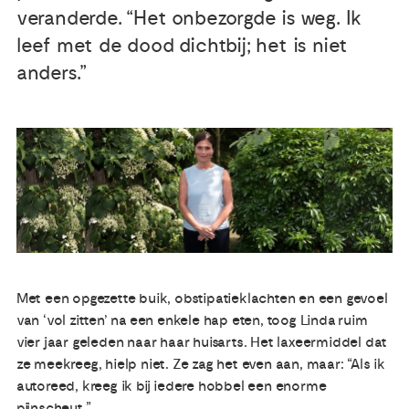
veranderde. “Het onbezorgde is weg. Ik
Publicaties
leef met de dood dichtbij; het is niet
anders.”
Ervaringsdeskundigheid
Over ons
Contact
Met een opgezette buik, obstipatieklachten en een gevoel
van ‘vol zitten’ na een enkele hap eten, toog Linda ruim
vier jaar geleden naar haar huisarts. Het laxeermiddel dat
ze meekreeg, hielp niet. Ze zag het even aan, maar: “Als ik
autoreed, kreeg ik bij iedere hobbel een enorme
pijnscheut.”