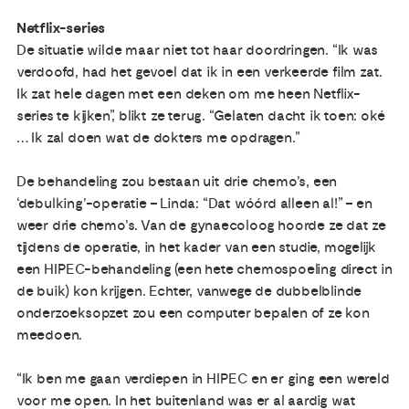
Netflix-series
De situatie wilde maar niet tot haar doordringen. “Ik was
verdoofd, had het gevoel dat ik in een verkeerde film zat.
Ik zat hele dagen met een deken om me heen Netflix-
series te kijken”, blikt ze terug. “Gelaten dacht ik toen: oké
… Ik zal doen wat de dokters me opdragen.”
De behandeling zou bestaan uit drie chemo’s, een
‘debulking’-operatie – Linda: “Dat wóórd alleen al!” – en
weer drie chemo’s. Van de gynaecoloog hoorde ze dat ze
tijdens de operatie, in het kader van een studie, mogelijk
een HIPEC-behandeling (een hete chemospoeling direct in
de buik) kon krijgen. Echter, vanwege de dubbelblinde
onderzoeksopzet zou een computer bepalen of ze kon
meedoen.
“Ik ben me gaan verdiepen in HIPEC en er ging een wereld
voor me open. In het buitenland was er al aardig wat