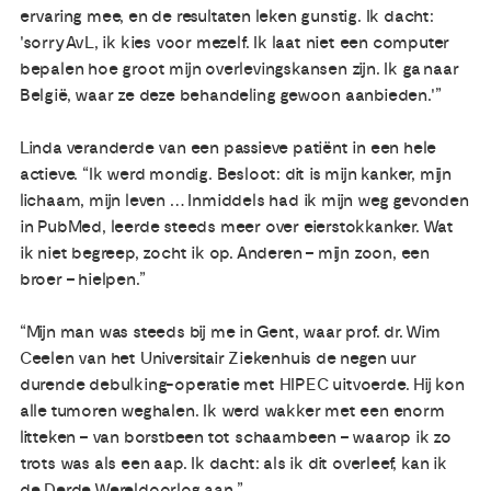
ervaring mee, en de resultaten leken gunstig. Ik dacht:
'sorry AvL, ik kies voor mezelf. Ik laat niet een computer
bepalen hoe groot mijn overlevingskansen zijn. Ik ga naar
België, waar ze deze behandeling gewoon aanbieden.'”
Linda veranderde van een passieve patiënt in een hele
actieve. “Ik werd mondig. Besloot: dit is mijn kanker, mijn
lichaam, mijn leven … Inmiddels had ik mijn weg gevonden
in PubMed, leerde steeds meer over eierstokkanker. Wat
ik niet begreep, zocht ik op. Anderen – mijn zoon, een
broer – hielpen.”
“Mijn man was steeds bij me in Gent, waar prof. dr. Wim
Ceelen van het Universitair Ziekenhuis de negen uur
durende debulking-operatie met HIPEC uitvoerde. Hij kon
alle tumoren weghalen. Ik werd wakker met een enorm
litteken – van borstbeen tot schaambeen – waarop ik zo
trots was als een aap. Ik dacht: als ik dit overleef, kan ik
de Derde Wereldoorlog aan.”