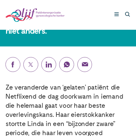
Linda (62): 'Het onbezorgde is weg.
Ik leef met de dood dichtbij; het is
niet anders.'
Gynaecologische kankers
Lotgenoten
Leven met/na kanker
Ze veranderde van ‘gelaten’ patiënt die
Steun ons
Netflixend de dag doorkwam in iemand
die helemaal gaat voor haar beste
overlevingskans. Haar eierstokkanker
Nieuws
stortte Linda in een “bijzonder zware”
periode, die haar leven voorgoed
Agenda