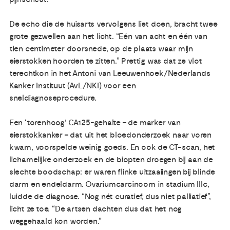
De echo die de huisarts vervolgens liet doen, bracht twee
grote gezwellen aan het licht. “Eén van acht en één van
tien centimeter doorsnede, op de plaats waar mijn
eierstokken hoorden te zitten.” Prettig was dat ze vlot
terechtkon in het Antoni van Leeuwenhoek/Nederlands
Kanker Instituut (AvL/NKI) voor een
sneldiagnoseprocedure.
Een ‘torenhoog’ CA125-gehalte – de marker van
eierstokkanker – dat uit het bloedonderzoek naar voren
kwam, voorspelde weinig goeds. En ook de CT-scan, het
lichamelijke onderzoek en de biopten droegen bij aan de
slechte boodschap: er waren flinke uitzaaiingen bij blinde
darm en endeldarm. Ovariumcarcinoom in stadium IIIc,
luidde de diagnose. “Nog nét curatief, dus niet palliatief”,
licht ze toe. “De artsen dachten dus dat het nog
weggehaald kon worden.”