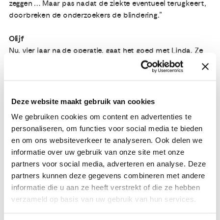
zeggen … Maar pas nadat de ziekte eventueel terugkeert,
doorbreken de onderzoekers de blindering.”
Olijf
Nu, vier jaar na de operatie, gaat het goed met Linda. Ze
‘loopt’ bij een orthomoleculair arts die haar een hele
batterij aan voedingssupplementen heeft voorgeschreven.
Ze hecht geloof aan deze aanpak, al is haar gynaecoloog
het daarmee niet eens. “Verder ben ik enorm gaan
Deze website maakt gebruik van cookies
sporten. En ik sta lotgenoten bij voor Olijf, het netwerk
We gebruiken cookies om content en advertenties te
voor vrouwen met gynaecologische kanker.”
personaliseren, om functies voor social media te bieden
en om ons websiteverkeer te analyseren. Ook delen we
Linda blikt terug op een “bijzonder zware periode, waar ik
informatie over uw gebruik van onze site met onze
als een wrak ben uit gekomen. Ik kon letterlijk niet meer
partners voor social media, adverteren en analyse. Deze
lopen. Het opkrabbelen – fysiek – heeft lang geduurd. Mijn
partners kunnen deze gegevens combineren met andere
leven is voorgoed veranderd. Het onbezorgde is weg. Ik
informatie die u aan ze heeft verstrekt of die ze hebben
leef met de dood dichtbij; het is niet anders. Maar dat is
verzameld op basis van uw gebruik van hun services.
niet per se erg. Ik geniet van momenten. Dat is nieuw voor
mij en dat is fijn.”