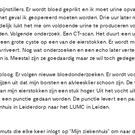
pijnstillers. Er wordt bloed geprikt en ik moet urine opva
r het geval ik geopereerd moeten worden. Drie uur later 
indelijk lukt het me om voldoende urine te produceren 
den. Volgende onderzoek. Een CT-scan. Het duurt een uur
een grote cyste op een van de eierstokken. Er wordt 
ij arriveert. Nog wat onderzoeken en een echo later vert
n is. Meestal zijn ze goedaardig maar ze wil toch gedeg
coloog. Er volgen nieuwe bloedonderzoeken. Er wordt vo
jzen uit dat mijn borsten en alvleesklier schoon zijn. 
van mijn eierstokken zijn een stuk hoger. Uit het vocht 
t een punctie gedaan worden. De punctie levert een paa
nhuis in Leiderdorp naar het LUMC in Leiden.
s die elke keer inlogt op "Mijn ziekenhuis" om naar de 