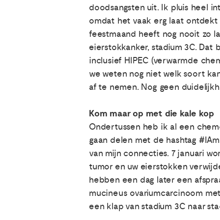
doodsangsten uit. Ik pluis heel i
omdat het vaak erg laat ontdekt
feestmaand heeft nog nooit zo l
eierstokkanker, stadium 3C. Dat 
inclusief HIPEC (verwarmde chem
we weten nog niet welk soort kan
af te nemen. Nog geen duidelijk
Kom maar op met die kale kop
Ondertussen heb ik al een chemo
gaan delen met de hashtag #IAmGo
van mijn connecties. 7 januari w
tumor en uw eierstokken verwijde
hebben een dag later een afspra
mucineus ovariumcarcinoom met e
een klap van stadium 3C naar sta