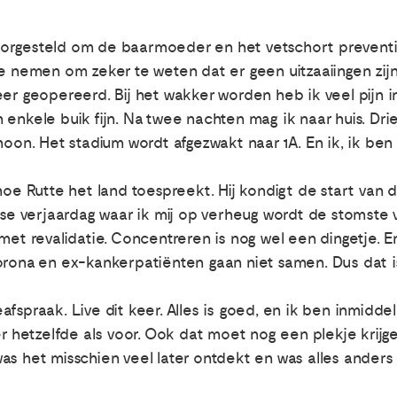
orgesteld om de baarmoeder en het vetschort preventie
e nemen om zeker te weten dat er geen uitzaaiingen zijn
eer geopereerd. Bij het wakker worden heb ik veel pijn 
enkele buik fijn. Na twee nachten mag ik naar huis. Dri
hoon. Het stadium wordt afgezwakt naar 1A. En ik, ik ben 
hoe Rutte het land toespreekt. Hij kondigt de start van 
tse verjaardag waar ik mij op verheug wordt de stomste ve
met revalidatie. Concentreren is nog wel een dingetje. E
orona en ex-kankerpatiënten gaan niet samen. Dus dat is
fspraak. Live dit keer. Alles is goed, en ik ben inmidd
er hetzelfde als voor. Ook dat moet nog een plekje krij
as het misschien veel later ontdekt en was alles anders 