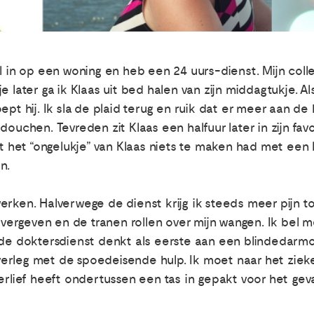
l in op een woning en heb een 24 uurs-dienst. Mijn coll
 later ga ik Klaas uit bed halen van zijn middagtukje. Al
roept hij. Ik sla de plaid terug en ruik dat er meer aan de h
douchen. Tevreden zit Klaas een halfuur later in zijn fa
at het “ongelukje” van Klaas niets te maken had met een 
n.
rken. Halverwege de dienst krijg ik steeds meer pijn tot
 overgeven en de tranen rollen over mijn wangen. Ik bel 
 de doktersdienst denkt als eerste aan een blindedarmo
erleg met de spoedeisende hulp. Ik moet naar het ziek
erlief heeft ondertussen een tas in gepakt voor het geva