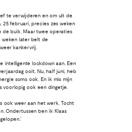
f te verwijderen en om uit de
. 25 februari, precies zes weken
in de buik. Maar twee operaties
e weken later belt de
weer kankervrij.
de intelligente lockdown aan. Een
rjaardag ooit. Nu, half juni, heb
nergie soms ook. En ik mis mijn
 voorlopig ook een dingetje.
els ook weer aan het werk. Tocht
gen. Ondertussen ben ik Klaas
gelopen.’