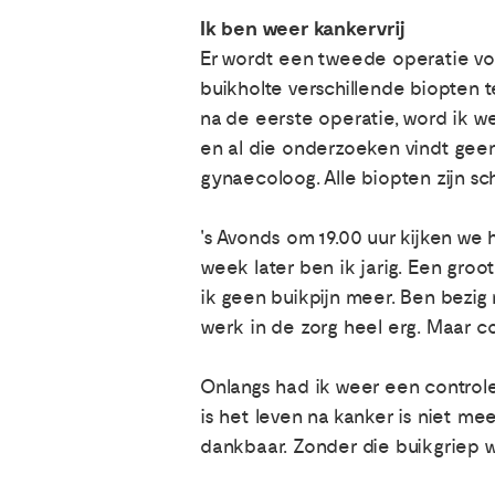
Ik ben weer kankervrij
Er wordt een tweede operatie vo
buikholte verschillende biopten t
na de eerste operatie, word ik w
en al die onderzoeken vindt geen 
gynaecoloog. Alle biopten zijn sc
's Avonds om 19.00 uur kijken we 
week later ben ik jarig. Een groo
ik geen buikpijn meer. Ben bezig 
werk in de zorg heel erg. Maar c
Onlangs had ik weer een controlea
is het leven na kanker is niet me
dankbaar. Zonder die buikgriep w