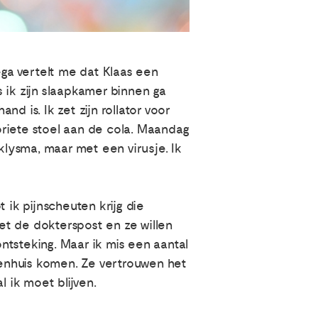
ega vertelt me dat Klaas een
s ik zijn slaapkamer binnen ga
and is. Ik zet zijn rollator voor
voriete stoel aan de cola. Maandag
klysma, maar met een virusje. Ik
 ik pijnscheuten krijg die
met de dokterspost en ze willen
ntsteking. Maar ik mis een aantal
enhuis komen. Ze vertrouwen het
l ik moet blijven.