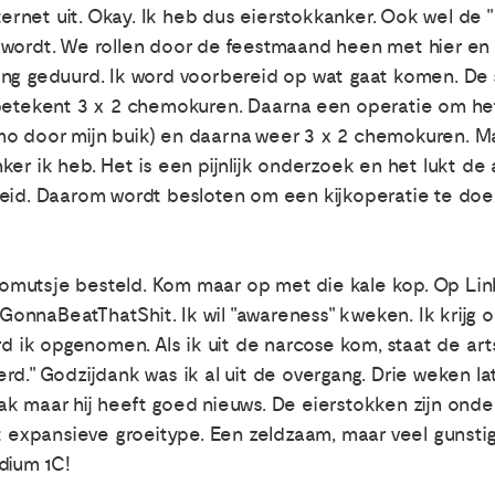
nternet uit. Okay. Ik heb dus eierstokkanker. Ook wel de 
 wordt. We rollen door de feestmaand heen met hier en
ang geduurd. Ik word voorbereid op wat gaat komen. De
betekent 3 x 2 chemokuren. Daarna een operatie om het 
o door mijn buik) en daarna weer 3 x 2 chemokuren. Ma
ker ik heb. Het is een pijnlijk onderzoek en het lukt de
heid. Daarom wordt besloten om een kijkoperatie te doe
mutsje besteld. Kom maar op met die kale kop. Op Link
nnaBeatThatShit. Ik wil "awareness" kweken. Ik krijg o
ord ik opgenomen. Als ik uit de narcose kom, staat de a
rd." Godzijdank was ik al uit de overgang. Drie weken l
ak maar hij heeft goed nieuws. De eierstokken zijn ond
xpansieve groeitype. Een zeldzaam, maar veel gunstiger
dium 1C!