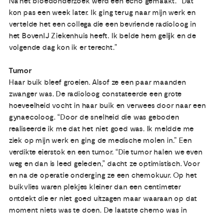
Na het bloedonderzoek werd een echo gemaakt. “Dat
kon pas een week later. Ik ging terug naar mijn werk en
vertelde het een collega die een bevriende radioloog in
het BovenIJ Ziekenhuis heeft. Ik belde hem gelijk en de
volgende dag kon ik er terecht.”
Tumor
Haar buik bleef groeien. Alsof ze een paar maanden
zwanger was. De radioloog constateerde een grote
hoeveelheid vocht in haar buik en verwees door naar een
gynaecoloog. “Door de snelheid die was geboden
realiseerde ik me dat het niet goed was. Ik meldde me
ziek op mijn werk en ging de medische molen in.” Een
verdikte eierstok en een tumor. “Die tumor halen we even
weg en dan is leed geleden,” dacht ze optimistisch. Voor
en na de operatie onderging ze een chemokuur. Op het
buikvlies waren plekjes kleiner dan een centimeter
ontdekt die er niet goed uitzagen maar waaraan op dat
moment niets was te doen. De laatste chemo was in