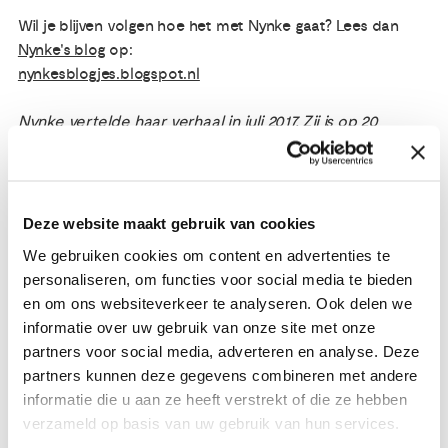
Wil je blijven volgen hoe het met Nynke gaat? Lees dan
Nynke's blog
op:
nynkesblogjes.blogspot.nl
Nynke vertelde haar verhaal in juli 2017. Zij is op 20
november 2018 overleden.
Deze website maakt gebruik van cookies
Meer verhalen over
eierstokkanker
We gebruiken cookies om content en advertenties te
personaliseren, om functies voor social media te bieden
en om ons websiteverkeer te analyseren. Ook delen we
Meer verhalen over een
informatie over uw gebruik van onze site met onze
erfelijke vorm van kanker
partners voor social media, adverteren en analyse. Deze
partners kunnen deze gegevens combineren met andere
informatie die u aan ze heeft verstrekt of die ze hebben
verzameld op basis van uw gebruik van hun services.