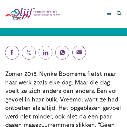
Nynke (44): ‘Het einde wordt naar
voren getrokken’
Gynaecologische kankers
Lotgenoten
Leven met/na kanker
Zomer 2015. Nynke Boomsma fietst naar
haar werk zoals elke dag. Maar die dag
Steun ons
voelt ze zich anders dan anders. Een vol
gevoel in haar buik. Vreemd, want ze had
ontbeten als altijd. Het opgeblazen gevoel
Nieuws
werd niet minder, ook niet na een paar
Agenda
dagen maagzuurremmers slikken. “Geen