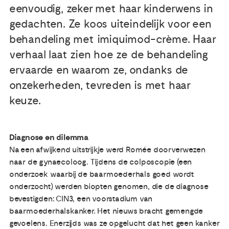
eenvoudig, zeker met haar kinderwens in
gedachten. Ze koos uiteindelijk voor een
Publicaties
behandeling met imiquimod-crème. Haar
Ervaringsdeskundigheid
verhaal laat zien hoe ze de behandeling
ervaarde en waarom ze, ondanks de
Over ons
onzekerheden, tevreden is met haar
keuze.
Contact
Diagnose en dilemma
Na een afwijkend uitstrijkje werd Romée doorverwezen
naar de gynaecoloog. Tijdens de colposcopie (een
onderzoek waarbij de baarmoederhals goed wordt
onderzocht) werden biopten genomen, die de diagnose
bevestigden: CIN3, een voorstadium van
baarmoederhalskanker. Het nieuws bracht gemengde
gevoelens. Enerzijds was ze opgelucht dat het geen kanker