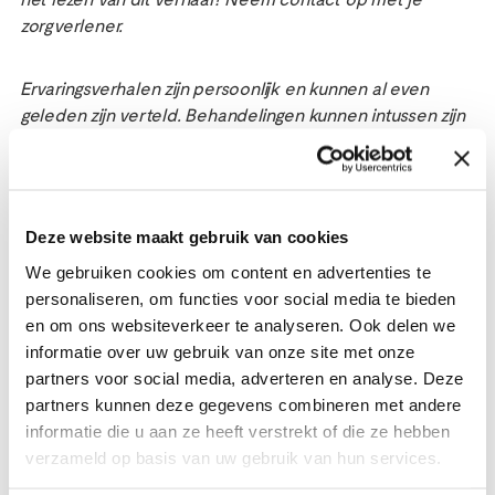
het lezen van dit verhaal? Neem contact op met je
zorgverlener.
Ervaringsverhalen zijn persoonlijk en kunnen al even
geleden zijn verteld. Behandelingen kunnen intussen zijn
veranderd.
Lees meer verhalen over
Deze website maakt gebruik van cookies
imiquimod / Aldara crème of
We gebruiken cookies om content en advertenties te
over een voorstadium van
personaliseren, om functies voor social media te bieden
kanker
en om ons websiteverkeer te analyseren. Ook delen we
informatie over uw gebruik van onze site met onze
partners voor social media, adverteren en analyse. Deze
partners kunnen deze gegevens combineren met andere
informatie die u aan ze heeft verstrekt of die ze hebben
verzameld op basis van uw gebruik van hun services.