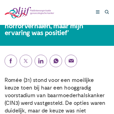
Romée (31) had een voorstadium
baarmoederhalskanker: 'Ik hoorde
horrorverhalen, maar mijn
ervaring was positief'
Gynaecologische kankers
Lotgenoten
Leven met/na kanker
Steun ons
Romée (31) stond voor een moeilijke
keuze toen bij haar een hooggradig
voorstadium van baarmoederhalskanker
Nieuws
(CIN3) werd vastgesteld. De opties waren
duidelijk, maar de keuze was niet
Agenda