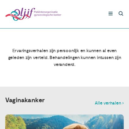
Ervaringsverhalen vaginakanker
Gynaecologische kankers
Ervaringsverhalen zijn persoonlijk en kunnen al even
Lotgenoten
geleden zijn verteld. Behandelingen kunnen intussen zijn
veranderd.
Leven met/na kanker
Steun ons
Vaginakanker
Alle verhalen ›
Nieuws
Agenda