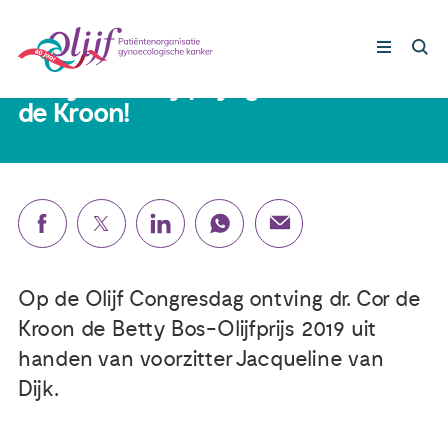
11 oktober 2019
Betty Bos-Olijfprijs gaat naar Cor
de Kroon!
Gynaecologische kankers
Lotgenoten
Leven met/na kanker
Op de Olijf Congresdag ontving dr. Cor de
Steun ons
Kroon de Betty Bos-Olijfprijs 2019 uit
handen van voorzitter Jacqueline van
Nieuws
Dijk.
Agenda