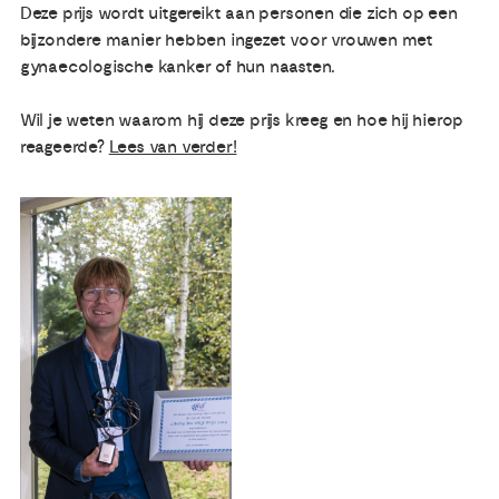
Deze prijs wordt uitgereikt aan personen die zich op een
bijzondere manier hebben ingezet voor vrouwen met
Publicaties
gynaecologische kanker of hun naasten.
Ervaringsdeskundigheid
Wil je weten waarom hij deze prijs kreeg en hoe hij hierop
reageerde?
Lees van verder!
Over ons
Contact