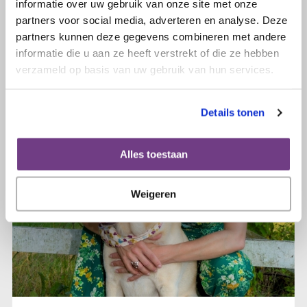
recht om vergeten te worden’
informatie over uw gebruik van onze site met onze
partners voor social media, adverteren en analyse. Deze
partners kunnen deze gegevens combineren met andere
Lees verder
informatie die u aan ze heeft verstrekt of die ze hebben
verzameld op basis van uw gebruik van hun services.
Details tonen
Alles toestaan
Weigeren