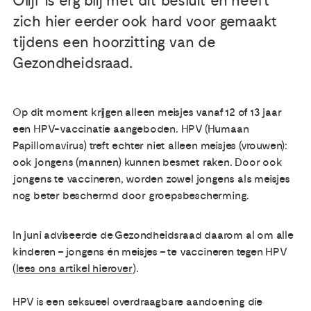
Olijf is erg blij met dit besluit en heeft
zich hier eerder ook hard voor gemaakt
Publicaties
tijdens een hoorzitting van de
Gezondheidsraad.
Ervaringsdeskundigheid
Over ons
Op dit moment krijgen alleen meisjes vanaf 12 of 13 jaar
een HPV-vaccinatie aangeboden. HPV (Humaan
Papillomavirus) treft echter niet alleen meisjes (vrouwen):
Contact
ook jongens (mannen) kunnen besmet raken. Door ook
jongens te vaccineren, worden zowel jongens als meisjes
nog beter beschermd door groepsbescherming.
In juni adviseerde de Gezondheidsraad daarom al om alle
kinderen – jongens én meisjes – te vaccineren tegen HPV
(
lees ons artikel hierover
).
HPV is een seksueel overdraagbare aandoening die