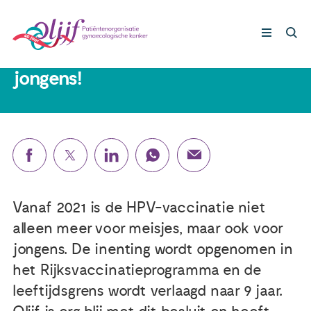
2 oktober 2019
HPV vaccinatie nu ook voor
jongens!
Gynaecologische kankers
Lotgenoten
Leven met/na kanker
Vanaf 2021 is de HPV-vaccinatie niet
Steun ons
alleen meer voor meisjes, maar ook voor
jongens. De inenting wordt opgenomen in
Nieuws
het Rijksvaccinatieprogramma en de
leeftijdsgrens wordt verlaagd naar 9 jaar.
Agenda