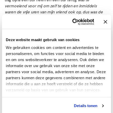
dag bijna een uur heen en een uur terug was te
vermoeiend voor mij om zelf te rijden en inmiddels
waren de vrije uren van mijn vriend ook op, dus was de
taxi een aangename oplossing. De taxi wachtte altijd op
mij, zodat ik na de bestraling ook gelijk weer naar huis
kon”,
aldus een respondent. Toch ziet ruim de helft van de
taxireizigers ook punten die minder goed gaan,
Deze website maakt gebruik van cookies
bijvoorbeeld dat zij het niet fijn vinden de taxi te moeten
We gebruiken cookies om content en advertenties te
delen, te laat teruggebracht worden of een taxirit hadden
personaliseren, om functies voor social media te bieden
die langer duurde dan nodig.
en om ons websiteverkeer te analyseren. Ook delen we
informatie over uw gebruik van onze site met onze
“Het is fijn dat het taxivervoer bestaat en men er over het
partners voor social media, adverteren en analyse. Deze
algemeen tevreden over is, al geven patiënten ook aan het
partners kunnen deze gegevens combineren met andere
niet altijd prettig te vinden om een taxi te moeten delen.
informatie die u aan ze heeft verstrekt of die ze hebben
Hierdoor zijn mensen langer onderweg, wat zorgt voor
verzameld op basis van uw gebruik van hun services.
stress én het is fysiek onnodig belastend, terwijl zij zich
vaak al ziek voelen of heel moe zijn. We roepen
taxivervoerders op om hier zoveel mogelijk rekening mee
Details tonen
te houden en zorgverzekeraars zouden erop moeten