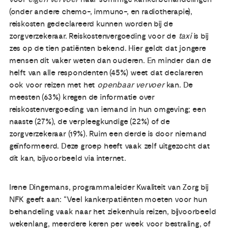
(onder andere chemo-, immuno-, en radiotherapie),
reiskosten gedeclareerd kunnen worden bij de
zorgverzekeraar. Reiskostenvergoeding voor de
taxi
is bij
zes op de tien patiënten bekend. Hier geldt dat jongere
mensen dit vaker weten dan ouderen. En minder dan de
helft van alle respondenten (45%) weet dat declareren
ook voor reizen met het
openbaar vervoer
kan. De
meesten (63%) kregen de informatie over
reiskostenvergoeding van iemand in hun omgeving; een
naaste (27%), de verpleegkundige (22%) of de
zorgverzekeraar (19%). Ruim een derde is door niemand
geïnformeerd. Deze groep heeft vaak zelf uitgezocht dat
dit kan, bijvoorbeeld via internet.
Irene Dingemans, programmaleider Kwaliteit van Zorg bij
NFK geeft aan: “Veel kankerpatiënten moeten voor hun
behandeling vaak naar het ziekenhuis reizen, bijvoorbeeld
wekenlang, meerdere keren per week voor bestraling, of