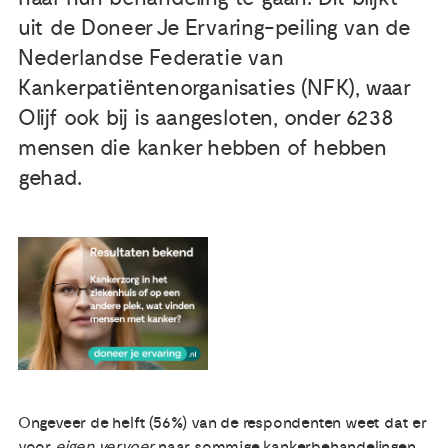
uit de Doneer Je Ervaring-peiling van de
Publicaties
Nederlandse Federatie van
Kankerpatiëntenorganisaties (NFK), waar
Ervaringsdeskundigheid
Olijf ook bij is aangesloten, onder 6238
mensen die kanker hebben of hebben
Over ons
gehad.
Contact
Ongeveer de helft (56%) van de respondenten weet dat er
voor
eigen vervoer
naar sommige kankerbehandelingen