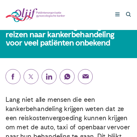
11 juli 2024
DJE resultaten: Vergoeding voor
reizen naar kankerbehandeling
voor veel patiënten onbekend
Gynaecologische kankers
Lotgenoten
Leven met/na kanker
Steun ons
Lang niet alle mensen die een
kankerbehandeling krijgen weten dat ze
Nieuws
een reiskostenvergoeding kunnen krijgen
om met de auto, taxi of openbaar vervoer
Agenda
naar hun behandeling te gaan. Dit blijkt