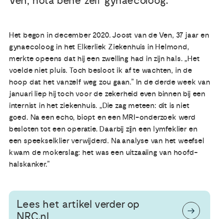
Ven, nota bene zelf gynaecoloog.
Publicaties
Het begon in december 2020. Joost van de Ven, 37 jaar en
gynaecoloog in het Elkerliek Ziekenhuis in Helmond,
Ervaringsdeskundigheid
merkte opeens dat hij een zwelling had in zijn hals. „Het
voelde niet pluis. Toch besloot ik af te wachten, in de
Over ons
hoop dat het vanzelf weg zou gaan.” In de derde week van
januari liep hij toch voor de zekerheid even binnen bij een
internist in het ziekenhuis. „Die zag meteen: dit is niet
Contact
goed. Na een echo, biopt en een MRI-onderzoek werd
besloten tot een operatie. Daarbij zijn een lymfeklier en
een speekselklier verwijderd. Na analyse van het weefsel
kwam de mokerslag: het was een uitzaaiing van hoofd-
halskanker.”
Lees het artikel verder op
NRC.nl