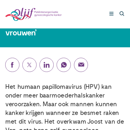
20 december 2021
‘Een HPV-infectie raakt niet alleen
vrouwen’
Gynaecologische kankers
Lotgenoten
Leven met/na kanker
Het humaan papillomavirus (HPV) kan
Steun ons
onder meer baarmoederhalskanker
veroorzaken. Maar ook mannen kunnen
Nieuws
kanker krijgen wanneer ze besmet raken
met dit virus. Het overkwam Joost van de
Agenda