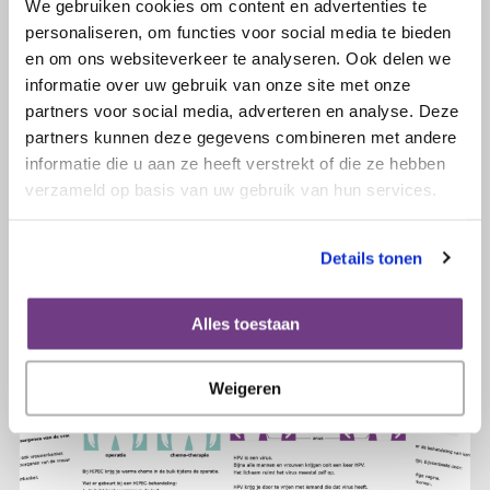
We gebruiken cookies om content en advertenties te
25 januari 2021
personaliseren, om functies voor social media te bieden
Uit VROUW van de Telegraaf:
en om ons websiteverkeer te analyseren. Ook delen we
'Amanta kreeg op haar 33ste
informatie over uw gebruik van onze site met onze
baarmoederhalskanker: De klap
partners voor social media, adverteren en analyse. Deze
kwam later'
partners kunnen deze gegevens combineren met andere
informatie die u aan ze heeft verstrekt of die ze hebben
verzameld op basis van uw gebruik van hun services.
Lees verder
Details tonen
Alles toestaan
Weigeren