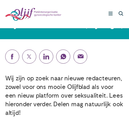
25 januari 2021
Olijf zoekt redacteuren (vrijwilliger)
Gynaecologische kankers
Lotgenoten
Leven met/na kanker
Wij zijn op zoek naar nieuwe redacteuren,
zowel voor ons mooie Olijfblad als voor
Steun ons
een nieuw platform over seksualiteit. Lees
hieronder verder. Delen mag natuurlijk ook
Nieuws
altijd!
Agenda