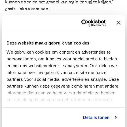
kunnen doen en het gevoel van regie (terug) te krijgen,”
geeft Lieke Visser aan.
Leefstijl leeft
De peiling maakt duidelijk dat het thema leefstijl bij kanker
leeft. “Daarbij zien we dat bij de mensen die hun diagnose
Deze website maakt gebruik van cookies
in de afgelopen vijf jaar kregen, leefstijl vaker besproken
werd, dan bij mensen die eerder gediagnosticeerd zijn. Bij
We gebruiken cookies om content en advertenties te
deze groep vond dat gesprek ook vaker plaats tussen
personaliseren, om functies voor social media te bieden
diagnose en start van de behandeling. Dit is een positieve
en om ons websiteverkeer te analyseren. Ook delen we
ontwikkeling en we hopen dat dit verder doorzet”, aldus
informatie over uw gebruik van onze site met onze
Visser.
partners voor social media, adverteren en analyse. Deze
partners kunnen deze gegevens combineren met andere
In samenwerking met KWF zet NFK zich in voor het
informatie die u aan ze heeft verstrekt of die ze hebben
toegankelijker maken van een breed en betrouwbaar
verzameld op basis van uw gebruik van hun services.
zorgaanbod rondom leefstijl. Daarvoor werkt NFK ook
samen met de Coalitie Leefstijl in de Zorg, die zich sinds
Details tonen
2023 inzet om leefstijl een integraal onderdeel te maken
van de curatieve zorg. Zij vraagt aandacht voor het