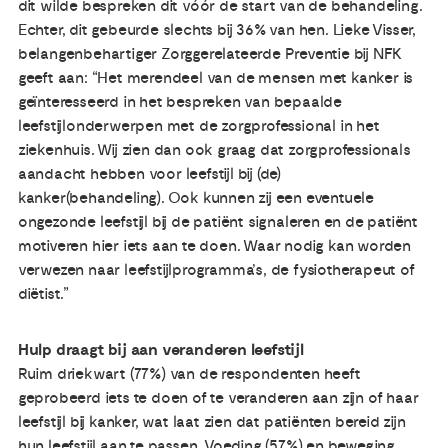
dit wilde bespreken dit vóór de start van de behandeling.
Echter, dit gebeurde slechts bij 36% van hen. Lieke Visser,
belangenbehartiger Zorggerelateerde Preventie bij NFK
geeft aan: “Het merendeel van de mensen met kanker is
geïnteresseerd in het bespreken van bepaalde
leefstijlonderwerpen met de zorgprofessional in het
ziekenhuis. Wij zien dan ook graag dat zorgprofessionals
aandacht hebben voor leefstijl bij (de)
kanker(behandeling). Ook kunnen zij een eventuele
ongezonde leefstijl bij de patiënt signaleren en de patiënt
motiveren hier iets aan te doen. Waar nodig kan worden
verwezen naar leefstijlprogramma’s, de fysiotherapeut of
diëtist.”
Hulp draagt bij aan veranderen leefstijl
Ruim driekwart (77%) van de respondenten heeft
geprobeerd iets te doen of te veranderen aan zijn of haar
leefstijl bij kanker, wat laat zien dat patiënten bereid zijn
hun leefstijl aan te passen. Voeding (57%) en beweging