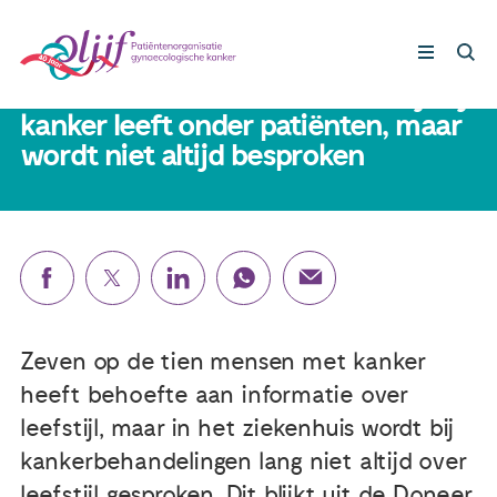
3 oktober 2024
Resultaten DJE bekend: Leefstijl bij
kanker leeft onder patiënten, maar
wordt niet altijd besproken
Gynaecologische kankers
Lotgenoten
Leven met/na kanker
Steun ons
Zeven op de tien mensen met kanker
heeft behoefte aan informatie over
Nieuws
leefstijl, maar in het ziekenhuis wordt bij
kankerbehandelingen lang niet altijd over
Agenda
leefstijl gesproken. Dit blijkt uit de Doneer