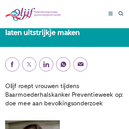
20 januari 2020
Slechts zes op de tien vrouwen
laten uitstrijkje maken
Gynaecologische kankers
Lotgenoten
Leven met/na kanker
Olijf roept vrouwen tijdens
Steun ons
Baarmoederhalskanker Preventieweek op:
doe mee aan bevolkingsonderzoek
Nieuws
Agenda