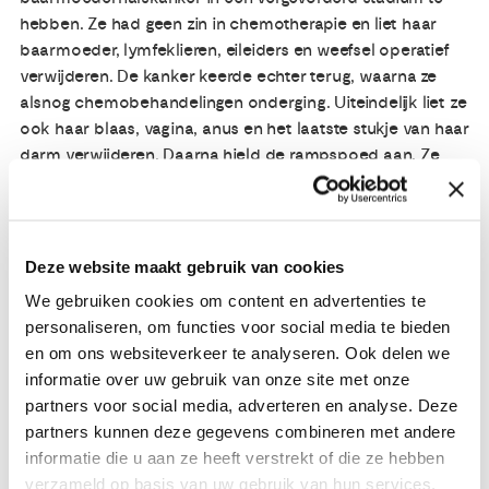
hebben. Ze had geen zin in chemotherapie en liet haar
baarmoeder, lymfeklieren, eileiders en weefsel operatief
verwijderen. De kanker keerde echter terug, waarna ze
alsnog chemobehandelingen onderging. Uiteindelijk liet ze
ook haar blaas, vagina, anus en het laatste stukje van haar
darm verwijderen. Daarna hield de rampspoed aan. Ze
kreeg een infectie, onderging een mislukte operatie en
heeft sindsdien hevige buikpijnen. ,,Begin dertig en dan al
kanker... Nee, dat had ik nooit kunnen bedenken. Naast
het ongeloof, maakte het feit dat ik kanker had me vooral
Deze website maakt gebruik van cookies
heel strijdvaardig. Ik zie wel wat er op mijn pad komt,
We gebruiken cookies om content en advertenties te
bekijk alles van dag tot dag. Alleen ver vooruit plannen
personaliseren, om functies voor social media te bieden
durf ik nog niet. Maar ondanks mijn beschadigde lichaam
en om ons websiteverkeer te analyseren. Ook delen we
zie ik mijn toekomst zonnig en best met vertrouwen
informatie over uw gebruik van onze site met onze
tegemoet”, vertelt ze.
partners voor social media, adverteren en analyse. Deze
partners kunnen deze gegevens combineren met andere
Lees het verhaal van Wendy >>
informatie die u aan ze heeft verstrekt of die ze hebben
verzameld op basis van uw gebruik van hun services.