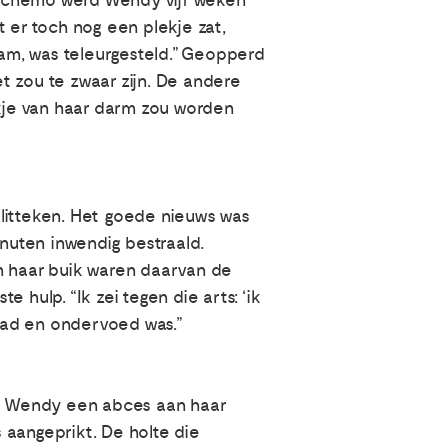
e chemo werd Wendy vijf weken
 er toch nog een plekje zat,
am, was teleurgesteld.” Geopperd
t zou te zwaar zijn. De andere
ukje van haar darm zou worden
 litteken. Het goede nieuws was
minuten inwendig bestraald.
n haar buik waren daarvan de
hulp. “Ik zei tegen die arts: ‘ik
had en ondervoed was.”
dat Wendy een abces aan haar
 aangeprikt. De holte die