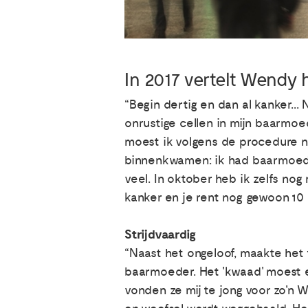
In 2017 vertelt Wendy h
“Begin dertig en dan al kanker... 
onrustige cellen in mijn baarmoed
moest ik volgens de procedure n
binnenkwamen: ik had baarmoeder
veel. In oktober heb ik zelfs no
kanker en je rent nog gewoon 10 k
Strijdvaardig
“Naast het ongeloof, maakte het fe
baarmoeder. Het 'kwaad' moest er
vonden ze mij te jong voor zo'n 