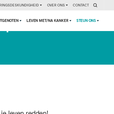
RINGSDESKUNDIGHEID
OVER ONS
CONTACT
OTGENOTEN
LEVEN MET/NA KANKER
STEUN ONS
kiplekker
k je leven redden!