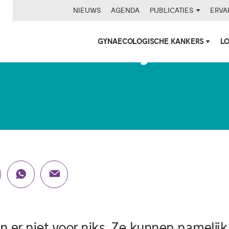
NIEUWS
AGENDA
PUBLICATIES
ERVA
GYNAECOLOGISCHE KANKERS
L
Kanker... Terwijl ik me 
zijn er niet voor niks. Ze kunnen namelij