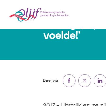
Wendy (32): '
voelde!'
Deel via
2017 - Uitstrijkjes: ze 