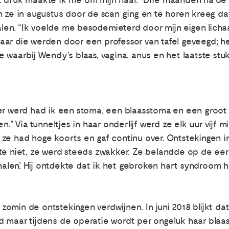
t druk maakte ik me om mijn haar.” Drie maanden na d
n ze in augustus door de scan ging en te horen kreeg dat
en. “Ik voelde me besodemieterd door mijn eigen licha
ar die werden door een professor van tafel geveegd; he
e waarbij Wendy’s blaas, vagina, anus en het laatste st
er werd had ik een stoma, een blaasstoma en een groot
n.” Via tunneltjes in haar onderlijf werd ze elk uur vijf 
ze had hoge koorts en gaf continu over. Ontstekingen i
e niet, ze werd steeds zwakker. Ze belandde op de eerste 
len’. Hij ontdekte dat ik het gebroken hart syndroom 
omin de ontstekingen verdwijnen. In juni 2018 blijkt 
 maar tijdens de operatie wordt per ongeluk haar blaas