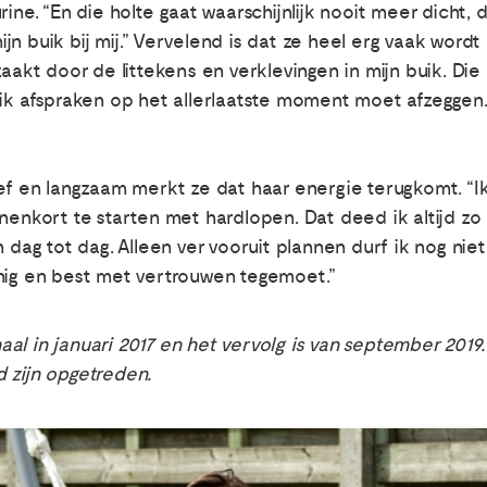
ine. “En die holte gaat waarschijnlijk nooit meer dicht, 
n buik bij mij.” Vervelend is dat ze heel erg vaak wordt
zaakt door de littekens en verklevingen in mijn buik. Di
ik afspraken op het allerlaatste moment moet afzeggen. 
ief en langzaam merkt ze dat haar energie terugkomt. “
nenkort te starten met hardlopen. Dat deed ik altijd zo g
n dag tot dag. Alleen ver vooruit plannen durf ik nog ni
nnig en best met vertrouwen tegemoet.”
al in januari 2017 en het vervolg is van september 2019
 zijn opgetreden.