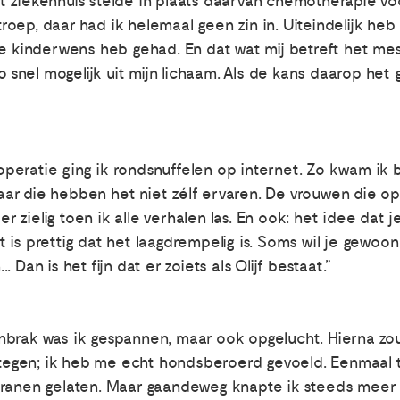
t ziekenhuis stelde in plaats daarvan chemotherapie 
oep, daar had ik helemaal geen zin in. Uiteindelijk heb
ke kinderwens heb gehad. En dat wat mij betreft het me
zo snel mogelijk uit mijn lichaam. Als de kans daarop het
eratie ging ik rondsnuffelen op internet. Zo kwam ik bi
r die hebben het niet zélf ervaren. De vrouwen die op O
ielig toen ik alle verhalen las. En ook: het idee dat je 
 is prettig dat het laagdrempelig is. Soms wil je gewoon
Dan is het fijn dat er zoiets als Olijf bestaat.”
brak was ik gespannen, maar ook opgelucht. Hierna zou h
s tegen; ik heb me echt hondsberoerd gevoeld. Eenmaal t
tranen gelaten. Maar gaandeweg knapte ik steeds meer 