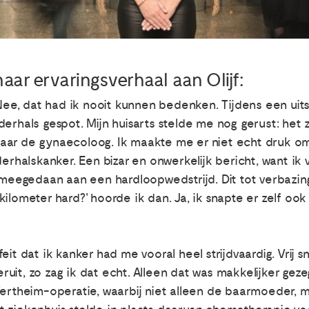
aar ervaringsverhaal aan Olijf:
Nee, dat had ik nooit kunnen bedenken. Tijdens een uitstr
erhals gespot. Mijn huisarts stelde me nog gerust: het 
aar de gynaecoloog. Ik maakte me er niet echt druk om,
halskanker. Een bizar en onwerkelijk bericht, want ik 
g meegedaan aan een hardloopwedstrijd. Dit tot verbazing
ilometer hard?' hoorde ik dan. Ja, ik snapte er zelf ook 
it dat ik kanker had me vooral heel strijdvaardig. Vrij s
uit, zo zag ik dat echt. Alleen dat was makkelijker geze
Wertheim-operatie, waarbij niet alleen de baarmoeder, m