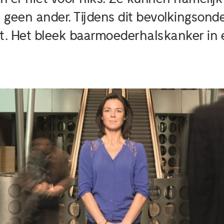
s geen ander. Tijdens dit bevolkingson
pot. Het bleek baarmoederhalskanker in