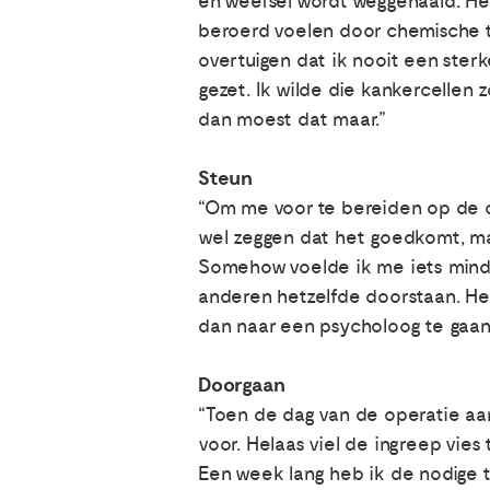
en weefsel wordt weggehaald. He
beroerd voelen door chemische tr
overtuigen dat ik nooit een ster
gezet. Ik wilde die kankercellen 
dan moest dat maar.”
Steun
“Om me voor te bereiden op de op
wel zeggen dat het goedkomt, maa
Somehow voelde ik me iets minder z
anderen hetzelfde doorstaan. Het
dan naar een psycholoog te gaan... 
Doorgaan
“Toen de dag van de operatie aan
voor. Helaas viel de ingreep vie
Een week lang heb ik de nodige 