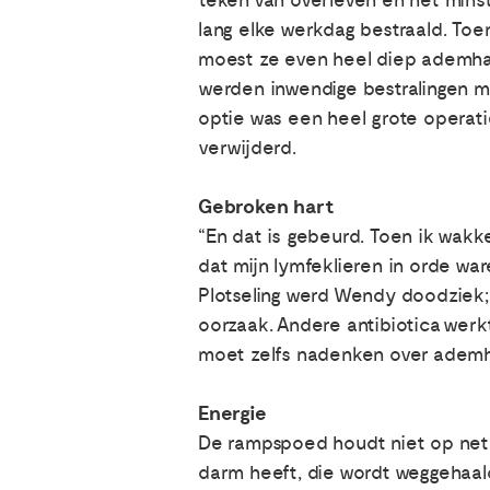
teken van overleven en het mins
lang elke werkdag bestraald. Toe
moest ze even heel diep ademhal
werden inwendige bestralingen ma
optie was een heel grote operati
verwijderd.
Gebroken hart
“En dat is gebeurd. Toen ik wakk
dat mijn lymfeklieren in orde ware
Plotseling werd Wendy doodziek; 
oorzaak. Andere antibiotica werkt
moet zelfs nadenken over ademha
Energie
De rampspoed houdt niet op net z
darm heeft, die wordt weggehaald