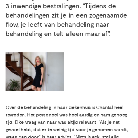
3 inwendige bestralingen. “Tijdens de
Publicaties
behandelingen zit je in een zogenaamde
flow, je leeft van behandeling naar
Ervaringsdeskundigheid
behandeling en telt alleen maar af”.
Over ons
Contact
Over de behandeling in haar ziekenhuis is Chantal heel
tevreden. Het personeel was heel aardig en nam genoeg
tijd. Elke vraag van haar was altijd relevant. “Als je het
gevoel hebt, dat er te weinig tijd voor je genomen wordt,
vraag dan door”, is haar advies. “Niets is gek, stel alle