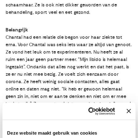
schaamhaar. Ze is ook niet dikker geworden van de
behandeling, sport veel en eet gezond.
Belangrijk
Chantal had een relatie die begon voor haar ziekte tot
erna. Voor Chantal was seks iets waar ze altijd van genoot.
Ze vond het leuk om te experimenteren. Nu heeft ze al
ruim een jaar geen partner meer. “Mijn libido is helemaal
ingezakt”. Ondanks dat alles nog werkt en dat het past, is
ze er nu niet mee bezig. Ze voelt zich eenzaam door
corona. Ze heeft weinig sociale contacten, alles gaat
online en daten mag niet. “Ik heb er gewoon helemaal
geen zin in, niet om er aan te denken en niet om er mee
bezig te zijn”. Ze ervaart wel dat ze na de behandeling veel
makkelijker over kanker en seks praat.
Als ze terugdenkt aan de periode van behandeling, zijn er
Deze website maakt gebruik van cookies
twee woorden die overheersen; eenzaam en angst.