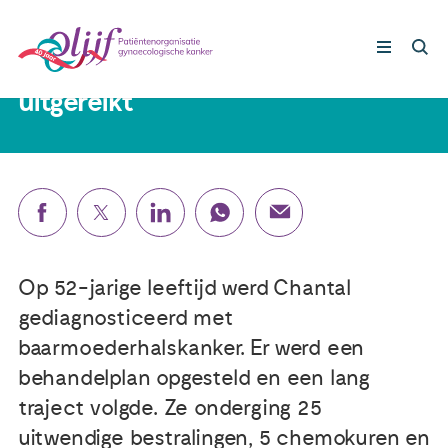
Chantal (54): 'Ik kreeg een setje
plastic staafjes en een boekje
uitgereikt'
Gynaecologische kankers
Lotgenoten
Leven met/na kanker
Op 52-jarige leeftijd werd Chantal
Steun ons
gediagnosticeerd met
baarmoederhalskanker. Er werd een
behandelplan opgesteld en een lang
Nieuws
traject volgde. Ze onderging 25
uitwendige bestralingen, 5 chemokuren en
Agenda