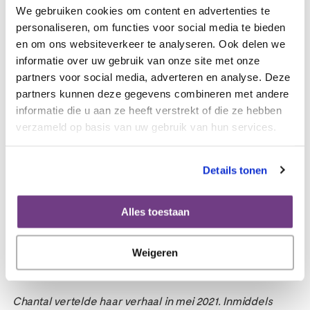
We gebruiken cookies om content en advertenties te
Ondanks alle vriendelijke mensen om haar heen, zowel in
personaliseren, om functies voor social media te bieden
het ziekenhuis als uit haar omgeving, moet je de
en om ons websiteverkeer te analyseren. Ook delen we
behandelingen toch alleen doorstaan. Lange eenzame
informatie over uw gebruik van onze site met onze
nachten als ze wakker was met de angst het niet te
partners voor social media, adverteren en analyse. Deze
overleven.
partners kunnen deze gegevens combineren met andere
informatie die u aan ze heeft verstrekt of die ze hebben
Door corona gaat deze eenzaamheid maar door. “Ik ben
verzameld op basis van uw gebruik van hun services.
er zo aan toe om te gaan feesten, om te daten, om weer
plezier te hebben!”.
Details tonen
Haar lotgenoten wil ze graag het volgende meegeven:
Alles toestaan
“Je hebt je leven weer terug, vier het leven!”, “Laat je
seksualiteit weer toe!” en als het weer kan: “ Goed
Weigeren
gaan feesten!”
Chantal vertelde haar verhaal in mei 2021. Inmiddels