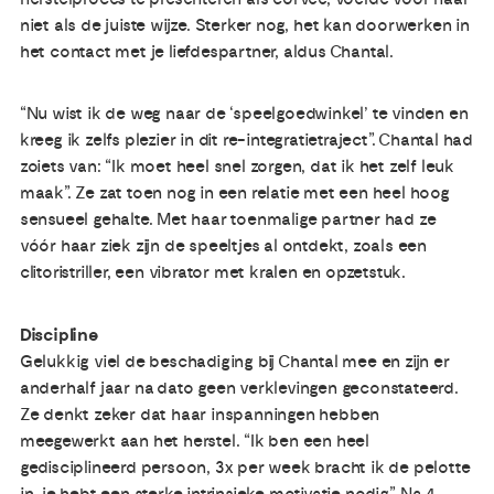
niet als de juiste wijze. Sterker nog, het kan doorwerken in
het contact met je liefdespartner, aldus Chantal.
“Nu wist ik de weg naar de ‘speelgoedwinkel’ te vinden en
kreeg ik zelfs plezier in dit re-integratietraject”. Chantal had
zoiets van: “Ik moet heel snel zorgen, dat ik het zelf leuk
maak”. Ze zat toen nog in een relatie met een heel hoog
sensueel gehalte. Met haar toenmalige partner had ze
vóór haar ziek zijn de speeltjes al ontdekt, zoals een
clitoristriller, een vibrator met kralen en opzetstuk.
Discipline
Gelukkig viel de beschadiging bij Chantal mee en zijn er
anderhalf jaar na dato geen verklevingen geconstateerd.
Ze denkt zeker dat haar inspanningen hebben
meegewerkt aan het herstel. “Ik ben een heel
gedisciplineerd persoon, 3x per week bracht ik de pelotte
in, je hebt een sterke intrinsieke motivatie nodig”. Na 4