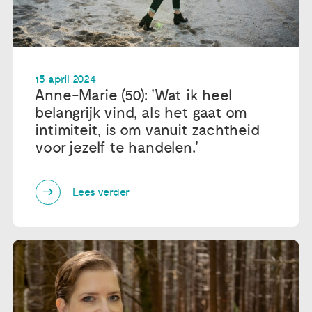
Publicaties
Ervaringsdeskundigheid
15 april 2024
Anne-Marie (50): 'Wat ik heel
belangrijk vind, als het gaat om
Over ons
intimiteit, is om vanuit zachtheid
voor jezelf te handelen.'
Contact
Lees verder