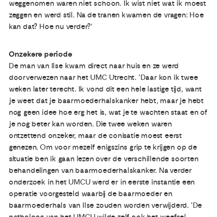
weggenomen waren niet schoon. Ik wist niet wat ik moest
zeggen en werd stil. Na de tranen kwamen de vragen: Hoe
kan dat? Hoe nu verder?’
Onzekere periode
De man van Ilse kwam direct naar huis en ze werd
doorverwezen naar het UMC Utrecht. ‘Daar kon ik twee
weken later terecht. Ik vond dit een hele lastige tijd, want
je weet dat je baarmoederhalskanker hebt, maar je hebt
nog geen idee hoe erg het is, wat je te wachten staat en of
je nog beter kan worden. Die twee weken waren
ontzettend onzeker, maar de conisatie moest eerst
genezen. Om voor mezelf enigszins grip te krijgen op de
situatie ben ik gaan lezen over de verschillende soorten
behandelingen van baarmoederhalskanker. Na verder
onderzoek in het UMCU werd er in eerste instantie een
operatie voorgesteld waarbij de baarmoeder en
baarmoederhals van Ilse zouden worden verwijderd. ‘De
patholoog van het UMCU wilde zelf ook het weefsel