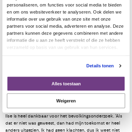
geholpen om het sporten weer op te bouwen. Met hulp
personaliseren, om functies voor social media te bieden
van het Helen Dowling Instituut heb ik ruimte gemaakt
en om ons websiteverkeer te analyseren. Ook delen we
voor mijn emoties over mijn ziekteperiode. Ik leerde dat
informatie over uw gebruik van onze site met onze
die er mogen zijn.’
partners voor social media, adverteren en analyse. Deze
partners kunnen deze gegevens combineren met andere
informatie die u aan ze heeft verstrekt of die ze hebben
Kinderen meegenomen in ziekteproces
verzameld op basis van uw gebruik van hun services.
Ilse en haar man hebben geprobeerd het voor de
kinderen zo normaal mogelijk te houden. ‘In het begin
hebben we de kinderen, die toen drie en negen waren,
Details tonen
verteld dat er onrustige cellen in mijn lijf zaten die konden
veranderen in kanker. Na de operatie hebben we de
Alles toestaan
oudste verteld dat er ook kanker gevonden was. Deze
aanpak heeft goed gewerkt voor ons gezin.’
Weigeren
Zonder bevolkingsonderzoek een andere toekomst
Ilse is heel dankbaar voor het bevolkingsonderzoek. ‘Als
dat er niet was geweest, dan had mijn toekomst er heel
anders uitgezien. Ik had geen klachten, dus ik weet niet