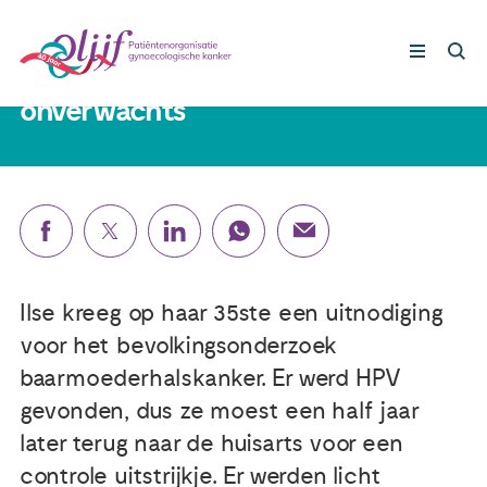
Ilse (36): ‘Ik had geen klachten, dus
het nieuws kwam heel
onverwachts
Gynaecologische kankers
Lotgenoten
Leven met/na kanker
Ilse kreeg op haar 35ste een uitnodiging
Steun ons
voor het bevolkingsonderzoek
baarmoederhalskanker. Er werd HPV
gevonden, dus ze moest een half jaar
Nieuws
later terug naar de huisarts voor een
controle uitstrijkje. Er werden licht
Agenda