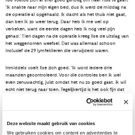
Ilse voelde zich al snel goed genoeg om naar huis te gaan.
‘Ik snakte naar mijn eigen bed, dus ik werd de middag na
de operatie al opgehaald. Ik dacht als het thuis niet gaat,
dan ben ik zo weer terug. Daar heb ik me wel op
verkeken, want de eerste dagen heb ik nog veel pijn
gehad.’ Tien dagen na de operatie kreeg Ilse de uitslag van
het weggenomen weefsel. Dat was allemaal schoon
inclusief de 29 lymfeklieren die verwijderd waren.
Inmiddels voelt Ilse zich goed. ‘Ik word iedere drie
maanden gecontroleerd. Voor die controles ben ik wel
even zenuwachtig, juist omdat het nu zo goed gaat. Ik wil
echt niet terug naar toen. Tegelijkertijd is het ook fijn dat
ze meekijken en bevestigen dat de kanker nog weg is.’ Het
kostte Ilse wat tijd om uit de overlevingsstand te komen.
‘Bij de oedeem- en oncologiefysiotherapie hebben ze me
geholpen om mijn lymfoedeem zelf onder controle te
Deze website maakt gebruik van cookies
krijgen. Met massages en een speciale fietsbroek onder
mijn kleding kan ik nu alles weer. Ook hebben ze me
We gebruiken cookies om content en advertenties te