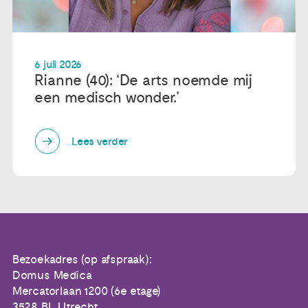
6 juli 2026
Rianne (40): ‘De arts noemde mij
een medisch wonder.’
Lees verder
Bezoekadres (op afspraak):
Domus Medica
Mercatorlaan 1200 (6e etage)
3528 BL Utrecht