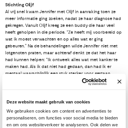
Stichting Olijf
Al vrij snel kwam Jennifer met Olijf in aanraking toen ze
meer informatie ging zoeken, nadat ze haar diagnose had
gekregen. Vanuit Olijf kreeg ze een buddy die haar veel
heeft geholpen in die periode. “Ze heeft mij voorbereid op
wat ik moest verwachten en op alles wat er ging
gebeuren.” Na de behandelingen wilde Jennifer niet met
lotgenoten praten, maar achteraf denkt ze dat het haar
had kunnen helpen: “Ik ontweek alles wat met kanker te
maken had. Als ik dat niet had gedaan, dan had ik er
mentaal waarschijnlijk een stuk sterker voor gestaan.
Ontloop het niet, want daar word je niet beter van. Nu ga
ik de confrontatie met die stomme ziekte aan.”
Vooruitgang
Deze website maakt gebruik van cookies
Af en toe krijgt Jennifer nog de vraag van haar jongste:
We gebruiken cookies om content en advertenties te
‘Mama, is de buik al beter?’. Haar buik heeft een lange tijd
personaliseren, om functies voor social media te bieden
zeer gedaan. Nu het litteken is hersteld, gaat dat een stuk
en om ons websiteverkeer te analyseren. Ook delen we