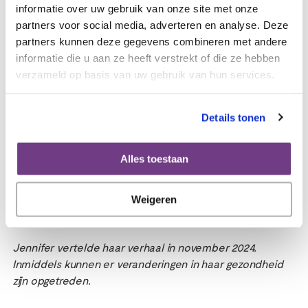
beter. Ze heeft meer energie, kan zich beter focussen en is
informatie over uw gebruik van onze site met onze
weer volledig aan het werk als manager bij een
partners voor social media, adverteren en analyse. Deze
bouwmarkt. Dat geeft haar rust in haar hoofd. Fysiek
partners kunnen deze gegevens combineren met andere
wordt ze beperkt in haar beweging door lymfoedeem,
informatie die u aan ze heeft verstrekt of die ze hebben
terwijl ze altijd heel sportief is geweest. Ze hoopt met
verzameld op basis van uw gebruik van hun services.
behandeling dit onder controle te krijgen. Het is haar
streven om weer te kunnen voetballen, maar het
belangrijkste is dat ze zonder belemmeringen met haar
Details tonen
kinderen kan spelen en voor ze kan zorgen.
Jennifer is zich erg bewust van de impact van
Alles toestaan
baarmoederhalskanker op vrouwen. “Er zijn vrouwen die
na de kankerbehandeling geen kinderen meer kunnen
krijgen. Dat lijkt me enorm heftig. Dan heb ik geluk dat ik
Weigeren
twee mooie kinderen heb. Ik heb veel geluk gehad.”
Jennifer vertelde haar verhaal in november 2024.
Inmiddels kunnen er veranderingen in haar gezondheid
zijn opgetreden.