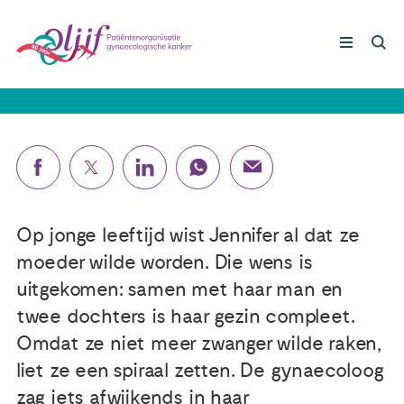
Jennifer (31): ‘Mijn kinderen hebben
me overeind gehouden’
Gynaecologische kankers
Lotgenoten
Leven met/na kanker
Op jonge leeftijd wist Jennifer al dat ze
moeder wilde worden. Die wens is
Steun ons
uitgekomen: samen met haar man en
twee dochters is haar gezin compleet.
Omdat ze niet meer zwanger wilde raken,
Nieuws
liet ze een spiraal zetten. De gynaecoloog
Agenda
zag iets afwijkends in haar