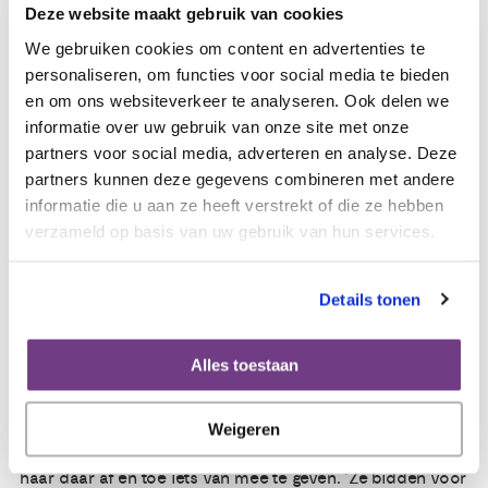
Deze website maakt gebruik van cookies
kinderen gebeurt op een natuurlijke manier. ‘In het begin
We gebruiken cookies om content en advertenties te
gaf de oudste aan het zeker te weten dat het wel goed
personaliseren, om functies voor social media te bieden
kwam. ‘Eerst liet ik dat zo, maar als het nu terloops ter
en om ons websiteverkeer te analyseren. Ook delen we
sprake komt wordt er wel over gesproken.’ In kindertaal
informatie over uw gebruik van onze site met onze
wordt uitgelegd dat Jolien niet meer beter wordt, maar
partners voor social media, adverteren en analyse. Deze
dat er medicijnen zijn die haar kunnen helpen. ‘We hebben
partners kunnen deze gegevens combineren met andere
het er niet over dat mama nog maar zoveel jaar te leven
informatie die u aan ze heeft verstrekt of die ze hebben
heeft. Dat is ook moeilijk, omdat ik zelf ook geen concrete
verzameld op basis van uw gebruik van hun services.
prognose heb.’ Op school en in de omgeving weten
mensen van haar ziekte en kunnen ze steun bieden. De
jongste, die vier jaar is, praat soms over de dood. ‘Ze
Details tonen
praat er op een natuurlijke manier over, alsof het bij het
leven hoort.’
Alles toestaan
Ik ben bang voor het achterlaten
Jolien is gelovig opgevoed, maar is zelf niet praktiserend.
Weigeren
Haar ouders halen veel steun uit hun geloof en proberen
haar daar af en toe iets van mee te geven. ‘Ze bidden voor