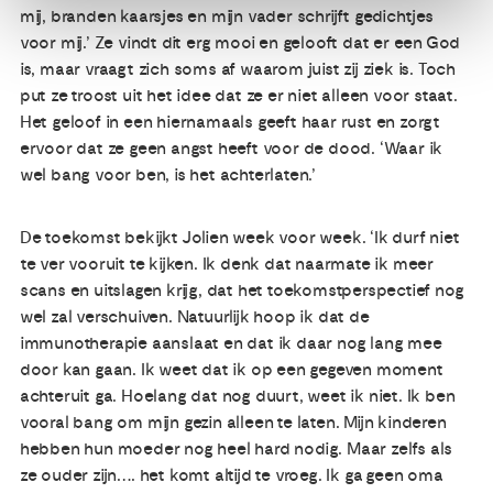
mij, branden kaarsjes en mijn vader schrijft gedichtjes
voor mij.’ Ze vindt dit erg mooi en gelooft dat er een God
is, maar vraagt zich soms af waarom juist zij ziek is. Toch
put ze troost uit het idee dat ze er niet alleen voor staat.
Het geloof in een hiernamaals geeft haar rust en zorgt
ervoor dat ze geen angst heeft voor de dood. ‘Waar ik
wel bang voor ben, is het achterlaten.’
De toekomst bekijkt Jolien week voor week. ‘Ik durf niet
te ver vooruit te kijken. Ik denk dat naarmate ik meer
scans en uitslagen krijg, dat het toekomstperspectief nog
wel zal verschuiven. Natuurlijk hoop ik dat de
immunotherapie aanslaat en dat ik daar nog lang mee
door kan gaan. Ik weet dat ik op een gegeven moment
achteruit ga. Hoelang dat nog duurt, weet ik niet. Ik ben
vooral bang om mijn gezin alleen te laten. Mijn kinderen
hebben hun moeder nog heel hard nodig. Maar zelfs als
ze ouder zijn…. het komt altijd te vroeg. Ik ga geen oma