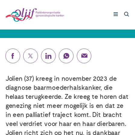
Jolien (37): 'Ik ga geen oma meer
worden'
Gynaecologische kankers
Lotgenoten
Leven met/na kanker
Jolien (37) kreeg in november 2023 de
diagnose baarmoederhalskanker, die
Steun ons
helaas terugkeerde. Ze kreeg te horen dat
genezing niet meer mogelijk is en dat ze
in een palliatief traject komt. Dit bracht
Nieuws
veel verdriet voor haar en haar dierbaren.
Agenda
Jolien richt zich op het nu, is dankbaar