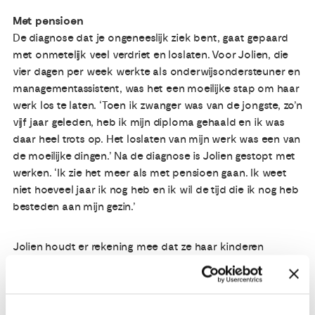
Met pensioen
De diagnose dat je ongeneeslijk ziek bent, gaat gepaard
met onmetelijk veel verdriet en loslaten. Voor Jolien, die
vier dagen per week werkte als onderwijsondersteuner en
managementassistent, was het een moeilijke stap om haar
werk los te laten. ‘Toen ik zwanger was van de jongste, zo’n
vijf jaar geleden, heb ik mijn diploma gehaald en ik was
daar heel trots op. Het loslaten van mijn werk was een van
de moeilijke dingen.’ Na de diagnose is Jolien gestopt met
werken. ‘Ik zie het meer als met pensioen gaan. Ik weet
niet hoeveel jaar ik nog heb en ik wil de tijd die ik nog heb
besteden aan mijn gezin.’
Jolien houdt er rekening mee dat ze haar kinderen
misschien niet zal zien opgroeien. ‘Ik houd er rekening
mee dat ik dát niet mee ga maken. In de fase waarin ik nu
zit wil ik daar nog niet te veel over nadenken, het is lastig
en confronterend.’ Het bespreken van haar ziekte met de