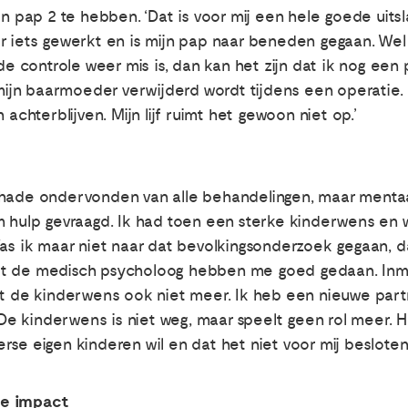
en pap 2 te hebben. ‘Dat is voor mij een hele goede uit
r iets gewerkt en is mijn pap naar beneden gegaan. Wel 
nde controle weer mis is, dan kan het zijn dat ik nog een
jn baarmoeder verwijderd wordt tijdens een operatie. E
 achterblijven. Mijn lijf ruimt het gewoon niet op.’
chade ondervonden van alle behandelingen, maar mentaa
m hulp gevraagd. Ik had toen een sterke kinderwens en 
as ik maar niet naar dat bevolkingsonderzoek gegaan, dan
t de medisch psycholoog hebben me goed gedaan. Inmid
lt de kinderwens ook niet meer. Ik heb een nieuwe partn
. De kinderwens is niet weg, maar speelt geen rol meer. 
se eigen kinderen wil en dat het niet voor mij besloten i
te impact