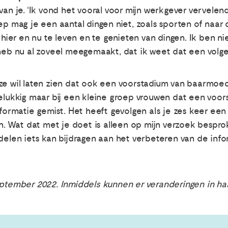
van je. ‘Ik vond het vooral voor mijn werkgever vervelen
ep mag je een aantal dingen niet, zoals sporten of naar 
t hier en nu te leven en te genieten van dingen. Ik ben 
 heb nu al zoveel meegemaakt, dat ik weet dat een vol
 ze wil laten zien dat ook een voorstadium van baarmo
gelukkig maar bij een kleine groep vrouwen dat een voo
formatie gemist. Het heeft gevolgen als je zes keer een li
 Wat dat met je doet is alleen op mijn verzoek besprok
 delen iets kan bijdragen aan het verbeteren van de inf
eptember 2022. Inmiddels kunnen er veranderingen in ha