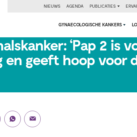
NIEUWS
AGENDA
PUBLICATIES
ERVA
GYNAECOLOGISCHE KANKERS
L
ad een voorstadium va
lskanker: ‘Pap 2 is vo
g en geeft hoop voor 