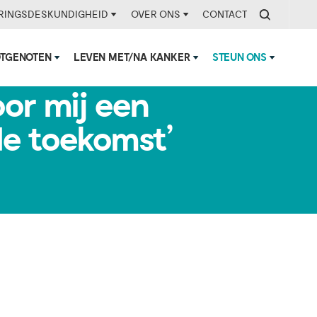
RINGSDESKUNDIGHEID
OVER ONS
CONTACT
OTGENOTEN
LEVEN MET/NA KANKER
STEUN ONS
n
or mij een
de toekomst’