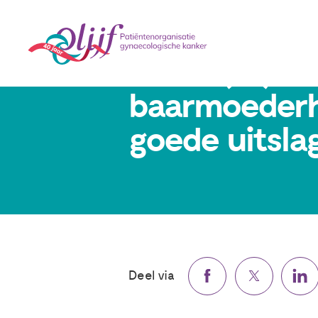
Karen (35) h
baarmoederha
goede uitsla
Deel via