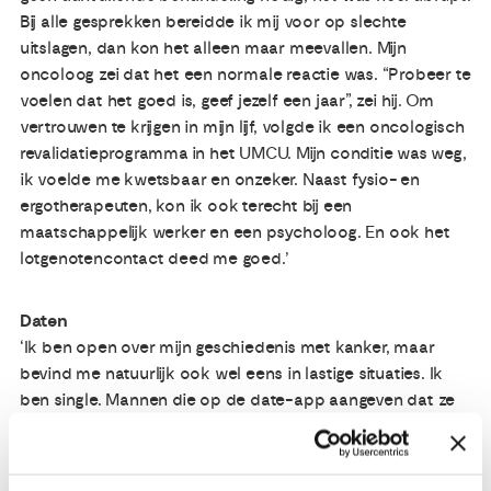
Bij alle gesprekken bereidde ik mij voor op slechte
uitslagen, dan kon het alleen maar meevallen. Mijn
oncoloog zei dat het een normale reactie was. “Probeer te
voelen dat het goed is, geef jezelf een jaar”, zei hij. Om
vertrouwen te krijgen in mijn lijf, volgde ik een oncologisch
revalidatieprogramma in het UMCU. Mijn conditie was weg,
ik voelde me kwetsbaar en onzeker. Naast fysio- en
ergotherapeuten, kon ik ook terecht bij een
maatschappelijk werker en een psycholoog. En ook het
lotgenotencontact deed me goed.’
Daten
‘Ik ben open over mijn geschiedenis met kanker, maar
bevind me natuurlijk ook wel eens in lastige situaties. Ik
ben single. Mannen die op de date-app aangeven dat ze
kinderen willen, swipe ik weg. En als ik een date heb, is er
altijd wel een moment dat ik bang ben dat mannen
bijvoorbeeld mijn litteken zien en vragen wat het is en hoe