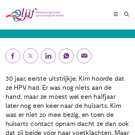
Kim (32): ‘Wat als ik dat eerste
uitstrijkje niet had laten doen?’
Gynaecologische kankers
Lotgenoten
Leven met/na kanker
30 jaar, eerste uitstrijkje. Kim hoorde dat
ze HPV had. Er was nog niets aan de
Steun ons
hand, maar ze moest wel een halfjaar
later nog een keer naar de huisarts. Kim
was er niet zo mee bezig, en toen de
Nieuws
huisarts contact opnam dacht ze dan ook
Agenda
dat zij belde voor haar voetklachten. Maar