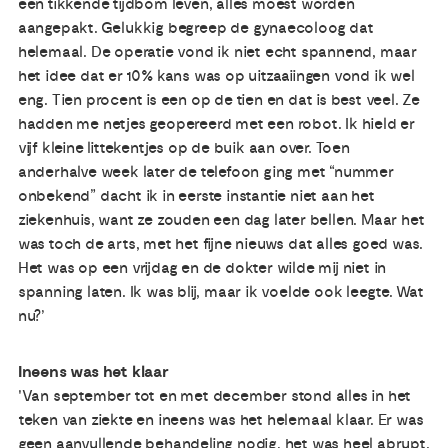
een tikkende tijdbom leven, alles moest worden
aangepakt. Gelukkig begreep de gynaecoloog dat
helemaal. De operatie vond ik niet echt spannend, maar
het idee dat er 10% kans was op uitzaaiingen vond ik wel
eng. Tien procent is een op de tien en dat is best veel. Ze
hadden me netjes geopereerd met een robot. Ik hield er
vijf kleine littekentjes op de buik aan over. Toen
anderhalve week later de telefoon ging met “nummer
onbekend” dacht ik in eerste instantie niet aan het
ziekenhuis, want ze zouden een dag later bellen. Maar het
was toch de arts, met het fijne nieuws dat alles goed was.
Het was op een vrijdag en de dokter wilde mij niet in
spanning laten. Ik was blij, maar ik voelde ook leegte. Wat
nu?’
Ineens was het klaar
'Van september tot en met december stond alles in het
teken van ziekte en ineens was het helemaal klaar. Er was
geen aanvullende behandeling nodig, het was heel abrupt.