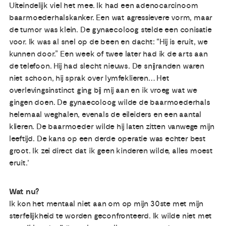
Uiteindelijk viel het mee. Ik had een adenocarcinoom
baarmoederhalskanker. Een wat agressievere vorm, maar
de tumor was klein. De gynaecoloog stelde een conisatie
voor. Ik was al snel op de been en dacht: “Hij is eruit, we
kunnen door.” Een week of twee later had ik de arts aan
de telefoon. Hij had slecht nieuws. De snijranden waren
niet schoon, hij sprak over lymfeklieren… Het
overlevingsinstinct ging bij mij aan en ik vroeg wat we
gingen doen. De gynaecoloog wilde de baarmoederhals
helemaal weghalen, evenals de eileiders en een aantal
klieren. De baarmoeder wilde hij laten zitten vanwege mijn
leeftijd. De kans op een derde operatie was echter best
groot. Ik zei direct dat ik geen kinderen wilde, alles moest
eruit.’
Wat nu?
Ik kon het mentaal niet aan om op mijn 30ste met mijn
sterfelijkheid te worden geconfronteerd. Ik wilde niet met