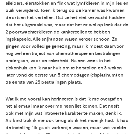
eileiders, eierstokken en flink wat lymfklieren in mijn lies en
buik verwijderd. Toen ik terug op de kamer was kwamen
de artsen het vertellen. Dat ze het niet verwacht hadden
dat het uitgezaaid was, maar dat het er wel op leek dat de
2 poortwachterklieren de kankercellen te hebben
ingekapseld. Alle snijranden waren verder schoon. Ze
gingen voor volledige genezing, maar ik moest daarvoor
nog wel een traject van chemotherapie en bestralingen
ondergaan, voor de zekerheid. Na een week in het
ziekenhuis kon ik naar huis om te herstellen en 3 weken
later vond de eerste van 5 chemodagen (cisplatinum) en
de eerste van 25 bestralingen plaats.
Wat ik me vooral kan herinneren is dat ik me overgaf en
het allemaal maar over me heen liet komen. Dat heeft
ook met mijn wat introverte karakter te maken, denk ik.
Als kind trok ik me ook terug als ik het moeilijk had. Ik had
de instelling ‘ ik ga dit varkentje wassen’, maar wat voelde