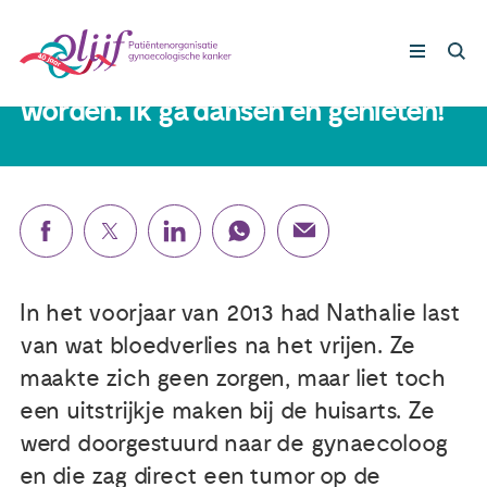
Nathalie (53): ‘Ik nam me voor om
weer mijn oude energieke zelf te
worden. Ik ga dansen en genieten!’
Gynaecologische kankers
Lotgenoten
Leven met/na kanker
In het voorjaar van 2013 had Nathalie last
Steun ons
van wat bloedverlies na het vrijen. Ze
maakte zich geen zorgen, maar liet toch
een uitstrijkje maken bij de huisarts. Ze
Nieuws
werd doorgestuurd naar de gynaecoloog
en die zag direct een tumor op de
Agenda