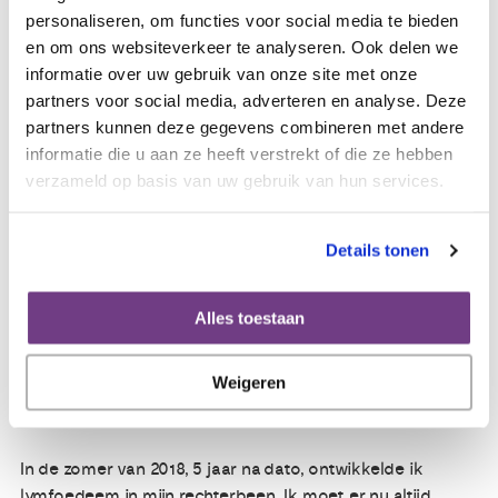
periode eigenlijk niet heel bewust heb meegemaakt. Ik
personaliseren, om functies voor social media te bieden
onderging alles. Maar als ik hoor wat zij zagen, welke
en om ons websiteverkeer te analyseren. Ook delen we
zorgen zij zich maakten en hoe mijn moeder ‘in paniek’
informatie over uw gebruik van onze site met onze
was, kan ik nog wel eens emotioneel worden.
partners voor social media, adverteren en analyse. Deze
partners kunnen deze gegevens combineren met andere
Restschade
informatie die u aan ze heeft verstrekt of die ze hebben
Zo’n 1.5 jaar na de behandelingen kreeg ik enorme pijnen
verzameld op basis van uw gebruik van hun services.
in mijn linker pols, daarna in mijn rechter elleboog en pijn
en vocht in mijn beide knieën. Uiteindelijk ben ik bij een
Details tonen
reumatoloog terecht gekomen en werd een vorm van
reuma (perifere spondylartropathie) gediagnostiseerd,
waarvoor ik medicijnen kreeg. Na een jaar had ik geen
Alles toestaan
klachten meer en ben ik, in overleg, gestopt met die
medicijnen. Het is nooit meer teruggekomen. Ik vraag me
Weigeren
nog altijd af of dit een nawerking van de chemo op mijn
gewrichten is geweest?
In de zomer van 2018, 5 jaar na dato, ontwikkelde ik
lymfoedeem in mijn rechterbeen. Ik moet er nu altijd