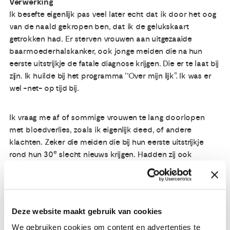
Verwerking
Ik besefte eigenlijk pas veel later echt dat ik door het oog
van de naald gekropen ben, dat ik de gelukskaart
getrokken had. Er sterven vrouwen aan uitgezaaide
baarmoederhalskanker, ook jonge meiden die na hun
eerste uitstrijkje de fatale diagnose krijgen. Die er te laat bij
zijn. Ik huilde bij het programma ‘’Over mijn lijk”. Ik was er
wel -net- op tijd bij.
Ik vraag me af of sommige vrouwen te lang doorlopen
met bloedverlies, zoals ik eigenlijk deed, of andere
klachten. Zeker die meiden die bij hun eerste uitstrijkje
e
rond hun 30
slecht nieuws krijgen. Hadden zij ook
diezelfde spiraal? Hoe kunnen we zorgen dat ze eerder
aan de bel trekken?
Als ik met familie en vrienden over die tijd praat, merk ik
Deze website maakt gebruik van cookies
dat ik toen min of meer buiten mezelf was. Dat ik die
We gebruiken cookies om content en advertenties te