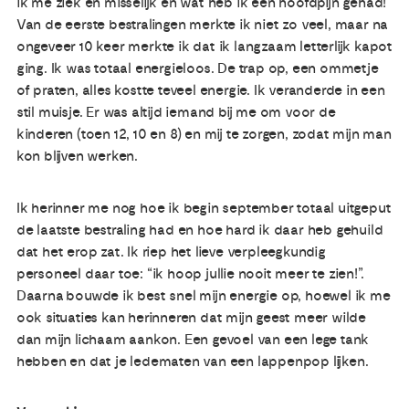
ik me ziek en misselijk en wat heb ik een hoofdpijn gehad!
Van de eerste bestralingen merkte ik niet zo veel, maar na
ongeveer 10 keer merkte ik dat ik langzaam letterlijk kapot
ging. Ik was totaal energieloos. De trap op, een ommetje
of praten, alles kostte teveel energie. Ik veranderde in een
stil muisje. Er was altijd iemand bij me om voor de
kinderen (toen 12, 10 en 8) en mij te zorgen, zodat mijn man
kon blijven werken.
Ik herinner me nog hoe ik begin september totaal uitgeput
de laatste bestraling had en hoe hard ik daar heb gehuild
dat het erop zat. Ik riep het lieve verpleegkundig
personeel daar toe: “ik hoop jullie nooit meer te zien!”.
Daarna bouwde ik best snel mijn energie op, hoewel ik me
ook situaties kan herinneren dat mijn geest meer wilde
dan mijn lichaam aankon. Een gevoel van een lege tank
hebben en dat je ledematen van een lappenpop lijken.