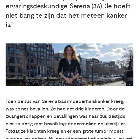
ervaringsdeskundige Serena (36). ‘Je hoeft
Publicaties
niet bang te zijn dat het meteen kanker
is.’
Ervaringsdeskundigheid
Over ons
Contact
Toen de zus van Serena baarmoederhalskanker kreeg,
was ze net bevallen. Ze had net drie kinderen. Door de
zwangerschappen en bevallingen was haar zus destijds
niet zo bezig met bevolkingsonderzoeken en uitstrijkjes.
Totdat ze klachten kreeg en er een grote tumor moest
worden verwijderd. Na een intensieve behandeling liep het