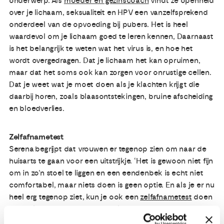
onderwerp. Als
moeder en gezinscoach
vindt ze openheid
over je lichaam, seksualiteit en HPV een vanzelfsprekend
onderdeel van de opvoeding bij pubers. Het is heel
waardevol om je lichaam goed te leren kennen, Daarnaast
is het belangrijk te weten wat het virus is, en hoe het
wordt overgedragen. Dat je lichaam het kan opruimen,
maar dat het soms ook kan zorgen voor onrustige cellen.
Dat je weet wat je moet doen als je klachten krijgt die
daarbij horen, zoals blaasontstekingen, bruine afscheiding
en bloedverlies.
Zelfafnametest
Serena begrijpt dat vrouwen er tegenop zien om naar de
huisarts te gaan voor een uitstrijkje. ‘Het is gewoon niet fijn
om in zo’n stoel te liggen en een eendenbek is echt niet
comfortabel, maar niets doen is geen optie. En als je er nu
heel erg tegenop ziet, kun je ook een
zelfafnametest
doen
en het laten opsturen naar het laboratorium. Na veertien
dagen krijg je dan de uitslag. Het bevolkingsonderzoek is