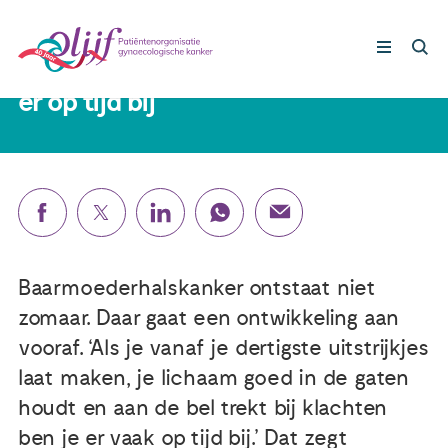
Serena (36) had een voorstadium
van baarmoederhalskanker: ’Ik was
er op tijd bij’
Gynaecologische kankers
Lotgenoten
Leven met/na kanker
Baarmoederhalskanker ontstaat niet
Steun ons
zomaar. Daar gaat een ontwikkeling aan
vooraf. ‘Als je vanaf je dertigste uitstrijkjes
laat maken, je lichaam goed in de gaten
Nieuws
houdt en aan de bel trekt bij klachten
ben je er vaak op tijd bij.’ Dat zegt
Agenda