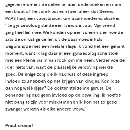
gegeven moment de cellen te laten onderzoeken en nam
een biopt af. De schrik zat erin toen bleek dat Serena
PAP3 had, een voorstadium van baarmoederhalskanker.
‘De gynaecoloog stelde een lisexcisie voor. Mijn vriend
ging heel lief mee. We konden op een scherm zien hoe de
arts de onrustige cellen uit de baarmoederhals
wegbrandde met een metalen lisje. Ik vond het een gênant
moment, want ik lag daar in een gynaecologische stoel,
met een kleine walm van rook om me heen. Verder voelde
ik er niets van, want de plaatselijke verdoving werkte
goed. De enige zorg die ik had was of deze ingreep
invloed zou hebben op het krijgen van kindjes. Kon ik ze
dan nog wel krijgen? De dokter stelde me gerust. De
behandeling had geen invloed op de bevalling, ik hoefde
niet bang te zijn voor miskramen en ik kon net zo goed
zwanger worden als elke andere vrouw.’
Praat erover!