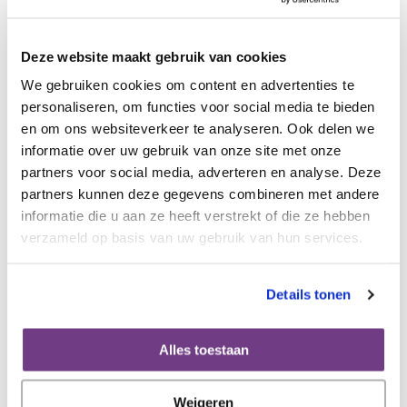
vooral preventief. Er gaat tijd over voordat onrustige cellen
zich ontwikkelen tot baarmoederhalskanker. Als er iets
Deze website maakt gebruik van cookies
uitkomt, ben je er vaak op tijd bij. Zie het als onderhoud,
als goed voor jezelf zorgen.’
We gebruiken cookies om content en advertenties te
personaliseren, om functies voor social media te bieden
en om ons websiteverkeer te analyseren. Ook delen we
Serena vertelde haar verhaal in maart 2021.
informatie over uw gebruik van onze site met onze
partners voor social media, adverteren en analyse. Deze
partners kunnen deze gegevens combineren met andere
Lees meer feiten en cijfers
informatie die u aan ze heeft verstrekt of die ze hebben
over HPV
verzameld op basis van uw gebruik van hun services.
Lees meer verhalen over
Details tonen
voorstadia van kanker
Alles toestaan
Lees verhalen over
Weigeren